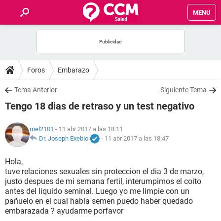
MENU
INICIO
FOROS
Foros
Embarazo
SALUD
Tema Anterior
Siguiente Tema
Tengo 18 dias de retraso y un test negativo
FAMILIA
mel2101
- 11 abr 2017 a las 18:11
NUTRICIÓN
Dr. Joseph Exebio
-
11 abr 2017 a las 18:47
Hola,
BIENESTAR
tuve relaciones sexuales sin proteccion el dia 3 de marzo,
justo despues de mi semana fertil, interumpimos el coito
SEXUALIDAD
antes del liquido seminal. Luego yo me limpie con un
pañuelo en el cual había semen puedo haber quedado
embarazada ? ayudarme porfavor
GLOSARIO