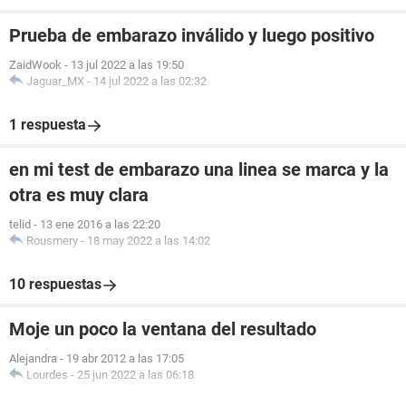
Prueba de embarazo inválido y luego positivo
ZaidWook
-
13 jul 2022 a las 19:50
Jaguar_MX
-
14 jul 2022 a las 02:32
1 respuesta
en mi test de embarazo una linea se marca y la
otra es muy clara
telid
-
13 ene 2016 a las 22:20
Rousmery
-
18 may 2022 a las 14:02
10 respuestas
Moje un poco la ventana del resultado
Alejandra
-
19 abr 2012 a las 17:05
Lourdes
-
25 jun 2022 a las 06:18