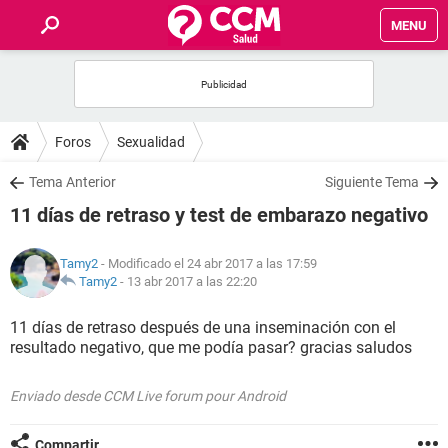
MENU
INICIO
FOROS
Foros
Sexualidad
SALUD
Tema Anterior
Siguiente Tema
11 días de retraso y test de embarazo negativo
FAMILIA
Tamy2
- Modificado el 24 abr 2017 a las 17:59
NUTRICIÓN
Tamy2
-
13 abr 2017 a las 22:20
11 días de retraso después de una inseminación con el
BIENESTAR
resultado negativo, que me podía pasar? gracias saludos
SEXUALIDAD
Enviado desde CCM Live forum pour Android
GLOSARIO
Compartir