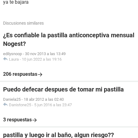
ya te bajara
Discusiones similares
¿Es confiable la pastilla anticonceptiva mensual
Nogest?
edilysnoop
-
30 nov 2013 a las 13:49
Laura
-
10 jun 2022 a las 19:16
206 respuestas
Puedo defecar despues de tomar mi pastilla
Daniela25
-
18 abr 2012 a las 02:40
Danistone25
-
5 jun 2016 a las 23:47
3 respuestas
pastilla y luego ir al baño, algun riesgo??