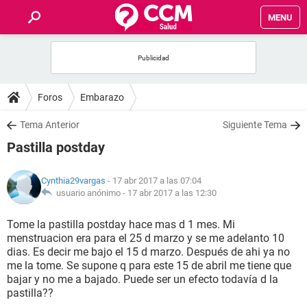
MENU
INICIO
FOROS
Foros
Embarazo
SALUD
Tema Anterior
Siguiente Tema
Pastilla postday
FAMILIA
Cynthia29vargas
- 17 abr 2017 a las 07:04
NUTRICIÓN
usuario anónimo -
17 abr 2017 a las 12:30
Tome la pastilla postday hace mas d 1 mes. Mi
BIENESTAR
menstruacion era para el 25 d marzo y se me adelanto 10
dias. Es decir me bajo el 15 d marzo. Después de ahi ya no
SEXUALIDAD
me la tome. Se supone q para este 15 de abril me tiene que
bajar y no me a bajado. Puede ser un efecto todavía d la
pastilla??
GLOSARIO