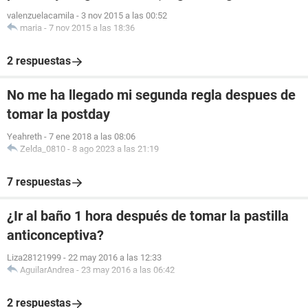
valenzuelacamila
-
3 nov 2015 a las 00:52
maria
-
7 nov 2015 a las 18:36
2 respuestas
No me ha llegado mi segunda regla despues de
tomar la postday
Yeahreth
-
7 ene 2018 a las 08:06
Zelda_0810
-
8 ago 2023 a las 21:19
7 respuestas
¿Ir al baño 1 hora después de tomar la pastilla
anticonceptiva?
Liza28121999
-
22 may 2016 a las 12:33
AguilarAndrea
-
23 may 2016 a las 06:42
2 respuestas