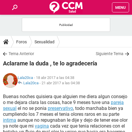
MENU
INICIO
FOROS
Foros
Sexualidad
SALUD
Tema Anterior
Siguiente Tema
Aclarame la duda , te lo agradecería
FAMILIA
Lala20ca
- 18 abr 2017 a las 04:38
NUTRICIÓN
Lala20ca
-
21 abr 2017 a las 04:38
Buenas noches quisiera que alguien me diera algun consejo
BIENESTAR
o me dejara clara las cosas, hace 9 meses tuve una
pareja
sexual
el no se ponia
preservativo
, todo marchaba bien ya
SEXUALIDAD
cumpliendo los 7 meses el tenia olores raros en su parte
intima
aunque no repugnaban le dije y dejo de tener ese olor
ya note que mi
vagina
cada vez que tenia relaciones con el
GLOSARIO
botaba un flujo de mal olor lo unico que hacia era hacerme