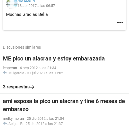
Aleha0314
18 abr 2017 a las 06:57
Muchas Gracias Bella
Discusiones similares
ME pico un alacran y estoy embarazada
lesperan
-
6 sep 2012 a las 21:34
Miligarcia
-
31 jul 2023 a las 11:02
3 respuestas
ami esposa la pico un alacran y tine 6 meses de
embarazo
melky moran
-
25 dic 2012 a las 21:04
Abigail P.
-
25 dic 2012 a las 21:37