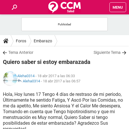
MENU
INICIO
FOROS
Foros
Embarazo
SALUD
Tema Anterior
Siguiente Tema
Quiero saber si estoy embarazada
FAMILIA
Aleha0314
- 18 abr 2017 a las 06:33
NUTRICIÓN
Aleha0314
-
18 abr 2017 a las 06:57
Hola, Hoy lunes 17 Tengo 4 días de restraso de mi período,
BIENESTAR
Últimamente he sentido Fatiga, Y Ascó Por las Comidas, no
me da apetito, Me siento Ansiosa Y el Calor Me desespera,
SEXUALIDAD
Tomando en cuenta que Tengo hipotiroidismo y que mi
menstruación es Muy normal, Quiero Saber si tengo
posibilidades de estar embarazada? Agradezco Sus
GLOSARIO
respuestas!