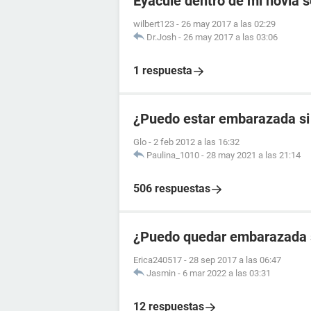
Eyacule dentro de mi novia s
wilbert123
-
26 may 2017 a las 02:29
Dr.Josh
-
26 may 2017 a las 03:06
1 respuesta
¿Puedo estar embarazada si t
Glo
-
2 feb 2012 a las 16:32
Paulina_1010
-
28 may 2021 a las 21:14
506 respuestas
¿Puedo quedar embarazada si
Erica240517
-
28 sep 2017 a las 06:47
Jasmin
-
6 mar 2022 a las 03:31
12 respuestas