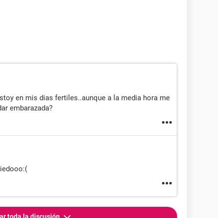
stoy en mis dias fertiles..aunque a la media hora me
edar embarazada?
iedooo:(
ar toda la discusión