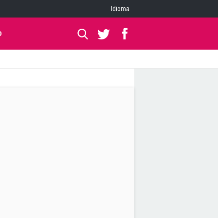
Idioma
O