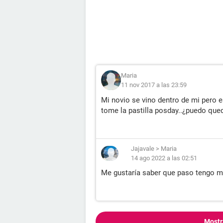
Maria
11 nov 2017 a las 23:59
Mi novio se vino dentro de mi pero e
tome la pastilla posday..¿puedo qu
Jajavale
>
Maria
14 ago 2022 a las 02:51
Me gustaría saber que paso tengo m
Mostr