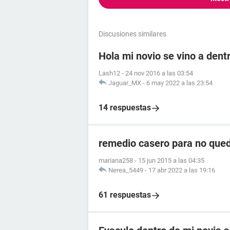
Discusiones similares
Hola mi novio se vino a dent
Lash12
-
24 nov 2016 a las 03:54
Jaguar_MX
-
6 may 2022 a las 23:54
14 respuestas
remedio casero para no que
mariana258
-
15 jun 2015 a las 04:35
Nerea_5449
-
17 abr 2022 a las 19:16
61 respuestas