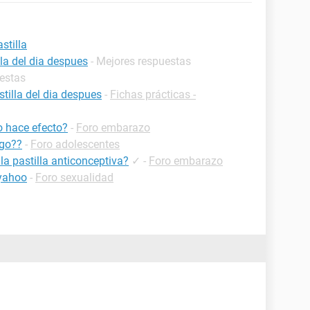
stilla
lla del dia despues
- Mejores respuestas
uestas
tilla del dia despues
-
Fichas prácticas -
o hace efecto?
-
Foro embarazo
sgo??
-
Foro adolescentes
la pastilla anticonceptiva?
✓
-
Foro embarazo
 yahoo
-
Foro sexualidad