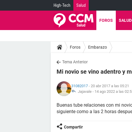
High-Tech
Salud
FOROS
SALUD
Foros
Embarazo
Tema Anterior
Mi novio se vino adentro y me
31082017
- 20 abr 2017 a las 05:21
Jajavale -
14 ago 2022 a las 02:
Buenas tube relaciones con mi novio 
siguiente como a las 2 horas despu
Compartir