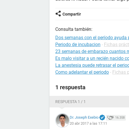
Compartir
Consulta también:
Dos semanas con el período ayuda p
Periodo de incubacion
-
Fichas práct
23 semanas de embarazo cuantos 
Es malo visitar a un recién nacido c
La anestesia puede retrasar el perio
Como adelantar el periodo
-
Fichas p
1 respuesta
RESPUESTA 1 / 1
Dr. Joseph Exebio
16.358
20 abr 2017 a las 17:11