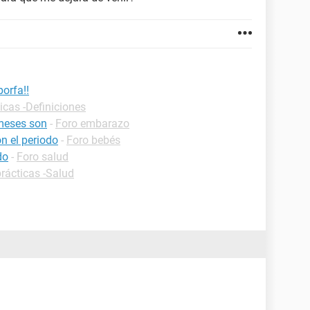
orfa!!
icas -Definiciones
meses son
-
Foro embarazo
on el periodo
-
Foro bebés
do
-
Foro salud
rácticas -Salud