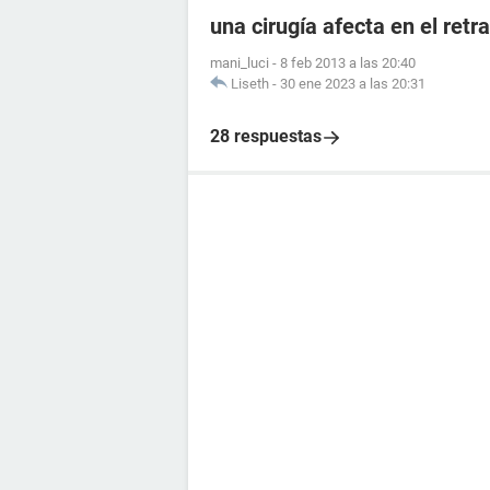
una cirugía afecta en el ret
mani_luci
-
8 feb 2013 a las 20:40
Liseth
-
30 ene 2023 a las 20:31
28 respuestas