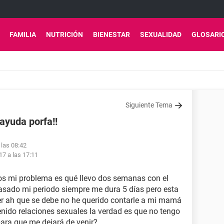
FAMILIA
NUTRICIÓN
BIENESTAR
SEXUALIDAD
GLOSARI
Siguiente Tema
ayuda porfa!!
 las 08:42
17 a las 17:11
os mi problema es qué llevo dos semanas con el
sado mi periodo siempre me dura 5 días pero esta
r ah que se debe no he querido contarle a mi mamá
enido relaciones sexuales la verdad es que no tengo
para que me dejará de venir?