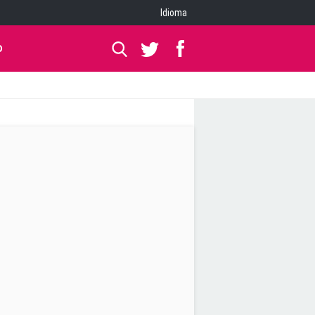
Idioma
O