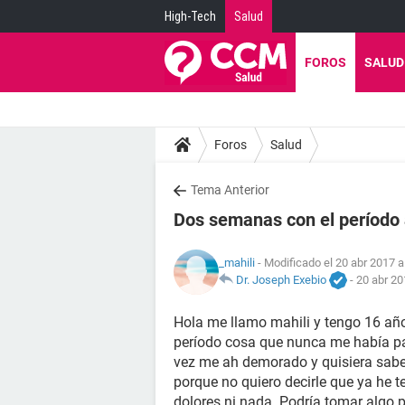
High-Tech
Salud
FOROS
SALUD
Foros
Salud
Tema Anterior
Dos semanas con el período 
_mahili
- Modificado el 20 abr 2017 a
Dr. Joseph Exebio
-
20 abr 20
Hola me llamo mahili y tengo 16 añ
período cosa que nunca me había pa
vez me ah demorado y quisiera sabe
porque no quiero decirle que ya he t
dolores ni nada. Podría tomar algo 