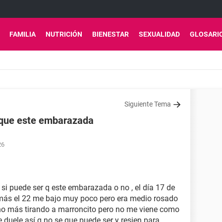
FAMILIA
NUTRICIÓN
BIENESTAR
SEXUALIDAD
GLOSARI
Siguiente Tema
 que este embarazada
26
si puede ser q este embarazada o no , el día 17 de
más el 22 me bajo muy poco pero era medio rosado
ino más tirando a marroncito pero no me viene como
duele así q no se que puede ser y resien para