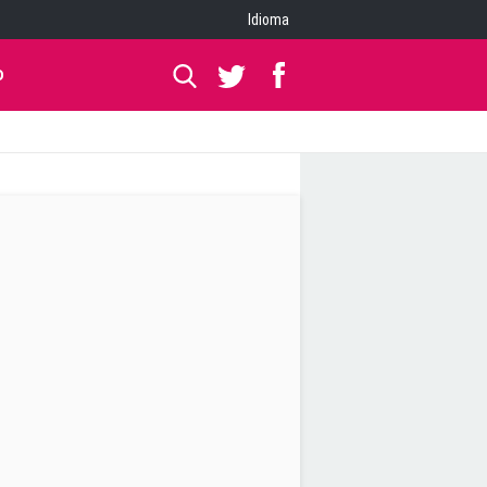
Idioma
O