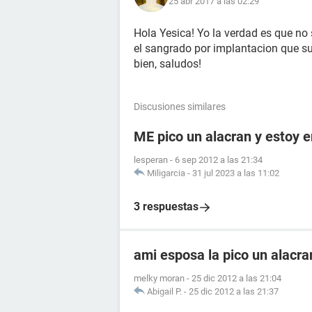
25 abr 2017 a las 02:29
Hola Yesica! Yo la verdad es que no
el sangrado por implantacion que sue
bien, saludos!
Discusiones similares
ME pico un alacran y estoy
lesperan
-
6 sep 2012 a las 21:34
Miligarcia
-
31 jul 2023 a las 11:02
3 respuestas
ami esposa la pico un alacr
melky moran
-
25 dic 2012 a las 21:04
Abigail P.
-
25 dic 2012 a las 21:37