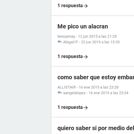
1 respuesta
Me pico un alacran
terezamay
-
12 jun 2015 a las 21:25
Abigail P.
-
22 jun 2015 a las 15:35
1 respuesta
como saber que estoy embara
ALLISTAIR
-
16 ene 2015 a las 23:28
aangelalopez
-
16 ene 2015 a las 23:34
1 respuesta
quiero saber si por medio de