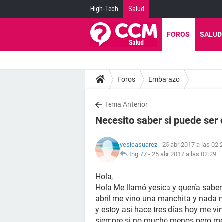
High-Tech
Salud
FOROS
SALUD
Foros
Embarazo
Tema Anterior
Necesito saber si puede ser
yesicasuarez
- 25 abr 2017 a las 02:
Ing.77
-
25 abr 2017 a las 02:29
Hola,
Hola Me llamó yesica y quería saber 
abril me vino una manchita y nada 
y estoy asi hace tres días hoy me v
siempre si no mucho menos pero me 