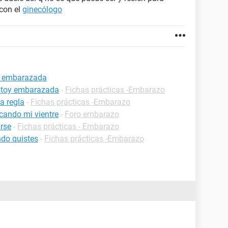
con el
ginecólogo
te embarazada
estoy embarazada
-
Fichas prácticas -Embarazo
a regla
-
Fichas prácticas -Embarazo
cando mi vientre
-
Foro embarazo
rse
-
Fichas prácticas - Embarazo
do quistes
-
Fichas prácticas -Embarazo