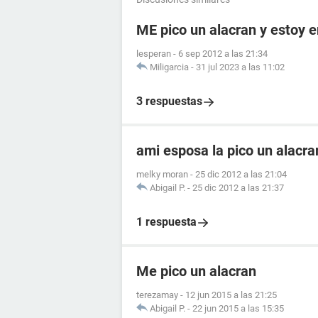
ME pico un alacran y estoy
lesperan
-
6 sep 2012 a las 21:34
Miligarcia
-
31 jul 2023 a las 11:02
3 respuestas
ami esposa la pico un alacr
melky moran
-
25 dic 2012 a las 21:04
Abigail P.
-
25 dic 2012 a las 21:37
1 respuesta
Me pico un alacran
terezamay
-
12 jun 2015 a las 21:25
Abigail P.
-
22 jun 2015 a las 15:35