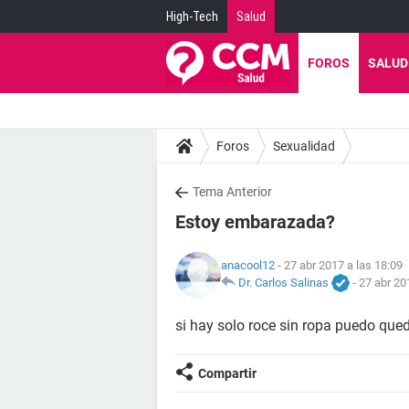
High-Tech
Salud
FOROS
SALUD
Foros
Sexualidad
Tema Anterior
Estoy embarazada?
anacool12
- 27 abr 2017 a las 18:09
Dr. Carlos Salinas
-
27 abr 20
si hay solo roce sin ropa puedo qu
Compartir