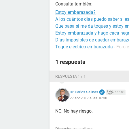
Consulta también:
Estoy embarazada?
A los cuántos dias puedo saber si 
Que pasa si me da toques y estoy 
Estoy embarazada y hago caca neg
Días imposibles de quedar embara
Toque electrico embarazada
-
Foro 
1 respuesta
RESPUESTA 1 / 1
Dr. Carlos Salinas
16.108
27 abr 2017 a las 18:38
NO. No hay riesgo.
Discusiones similares