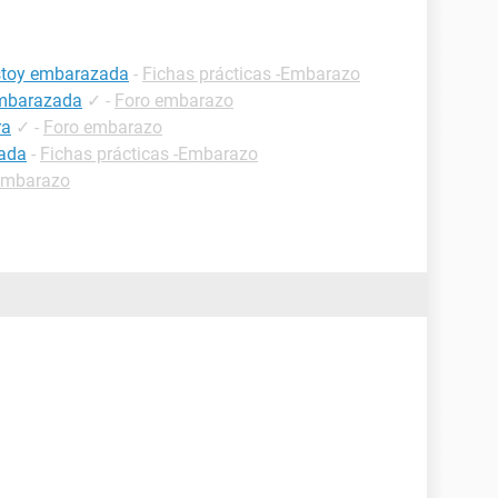
estoy embarazada
-
Fichas prácticas -Embarazo
embarazada
✓
-
Foro embarazo
ra
✓
-
Foro embarazo
zada
-
Fichas prácticas -Embarazo
embarazo