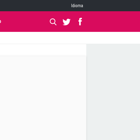
Idioma
O