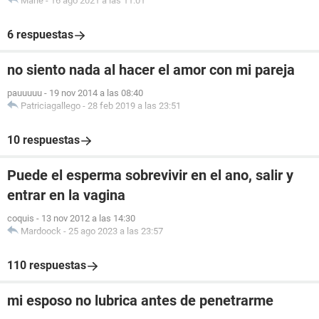
Marie
-
16 ago 2021 a las 11:01
6 respuestas
no siento nada al hacer el amor con mi pareja
pauuuuu
-
19 nov 2014 a las 08:40
Patriciagallego
-
28 feb 2019 a las 23:51
10 respuestas
Puede el esperma sobrevivir en el ano, salir y
entrar en la vagina
coquis
-
13 nov 2012 a las 14:30
Mardoock
-
25 ago 2023 a las 23:57
110 respuestas
mi esposo no lubrica antes de penetrarme