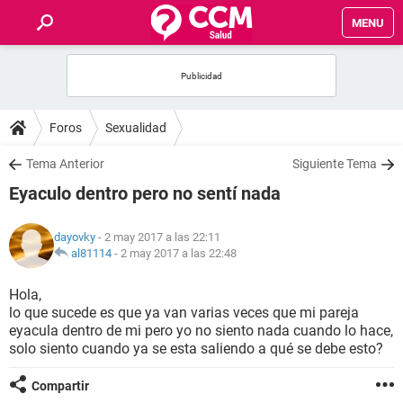
MENU
INICIO
FOROS
Foros
Sexualidad
SALUD
Tema Anterior
Siguiente Tema
Eyaculo dentro pero no sentí nada
FAMILIA
dayovky
- 2 may 2017 a las 22:11
NUTRICIÓN
al81114
-
2 may 2017 a las 22:48
Hola,
BIENESTAR
lo que sucede es que ya van varias veces que mi pareja
eyacula dentro de mi pero yo no siento nada cuando lo hace,
SEXUALIDAD
solo siento cuando ya se esta saliendo a qué se debe esto?
Compartir
GLOSARIO