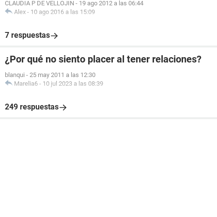
CLAUDIA P DE VELLOJIN
-
19 ago 2012 a las 06:44
Alex
-
10 ago 2016 a las 15:09
7 respuestas
¿Por qué no siento placer al tener relaciones?
blanqui
-
25 may 2011 a las 12:30
Marelia6
-
10 jul 2023 a las 08:39
249 respuestas