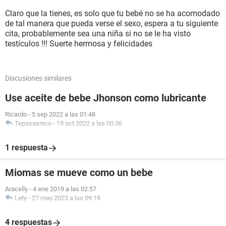
Claro que la tienes, es solo que tu bebé no se ha acomodado
de tal manera que pueda verse el sexo, espera a tu siguiente
cita, probablemente sea una niña si no se le ha visto
testículos !!! Suerte hermosa y felicidades
Discusiones similares
Use aceite de bebe Jhonson como lubricante
Ricardo
-
5 sep 2022 a las 01:48
Tepasasnico
-
19 oct 2022 a las 00:36
1 respuesta
Miomas se mueve como un bebe
Aracelly
-
4 ene 2019 a las 02:57
Lety
-
27 may 2023 a las 09:18
4 respuestas