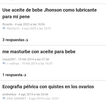
Use aceite de bebe Jhonson como lubricante
para mi pene
Ricardo
-
4 sep 2022 a las 18:06
Flecha10
-
4 sep 2022 a las 23:51
3 respuestas
me masturbe con aceite para bebe
misa2397
-
19 feb 2014 a las 07:38
c-salinas
-
19 feb 2014 a las 16:07
1 respuesta
Ecografia pélvica con quistes en los ovarios
andreeliza
-
4 ago 2019 a las 03:46
DRA. MARNET
-
4 ago 2019 a las 12:07