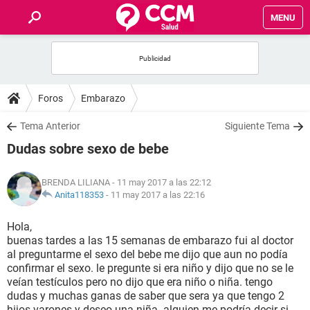
MENU
INICIO
FOROS
Foros
Embarazo
SALUD
Tema Anterior
Siguiente Tema
Dudas sobre sexo de bebe
FAMILIA
BRENDA LILIANA
- 11 may 2017 a las 22:12
NUTRICIÓN
Anita118353
-
11 may 2017 a las 22:16
Hola,
BIENESTAR
buenas tardes a las 15 semanas de embarazo fui al doctor
al preguntarme el sexo del bebe me dijo que aun no podía
SEXUALIDAD
confirmar el sexo. le pregunte si era niño y dijo que no se le
veían testículos pero no dijo que era niño o niña. tengo
dudas y muchas ganas de saber que sera ya que tengo 2
GLOSARIO
hijos varones y deseo una niña..alguien me podría decir si