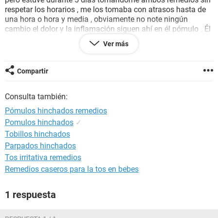
respetar los horarios , me los tomaba con atrasos hasta de
una hora o hora y media , obviamente no note ningún
cambio el dolor y la inflamación siguen ahí en él pómulo . Él
día miercoles por la noche decidí partir de nuevo él
Ver más
tratamiento , llevo dos días tomándome los remedios al pie
de la letra , respetando los horarios , él dolor a disminuido
pero la inflamación sigue ahí , la inflamación quedara ahí
Compartir
por siempre , porque no se desinflama ?
Tengo esa duda por favor espero que algún doctor o doctora
Consulta también:
me responda , desda ya muchas gracias :)
Pómulos hinchados remedios
Pomulos hinchados
✓
Tobillos hinchados
Parpados hinchados
Tos irritativa remedios
Remedios caseros para la tos en bebes
1 respuesta