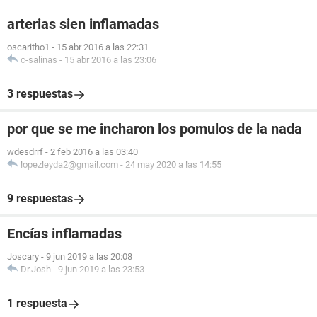
arterias sien inflamadas
oscaritho1
-
15 abr 2016 a las 22:31
c-salinas
-
15 abr 2016 a las 23:06
3 respuestas
por que se me incharon los pomulos de la nada
wdesdrrf
-
2 feb 2016 a las 03:40
lopezleyda2@gmail.com
-
24 may 2020 a las 14:55
9 respuestas
Encías inflamadas
Joscary
-
9 jun 2019 a las 20:08
Dr.Josh
-
9 jun 2019 a las 23:53
1 respuesta