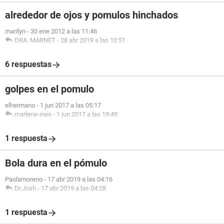
alrededor de ojos y pomulos hinchados
marilyn
-
30 ene 2012 a las 11:46
DRA. MARNET
-
28 abr 2019 a las 10:51
6 respuestas
golpes en el pomulo
elhermano
-
1 jun 2017 a las 05:17
marlene-ines
-
1 jun 2017 a las 19:49
1 respuesta
Bola dura en el pómulo
Paolamoreno
-
17 abr 2019 a las 04:16
Dr.Josh
-
17 abr 2019 a las 04:28
1 respuesta