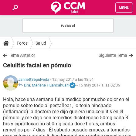
MENU
INICIO
FOROS
Foros
Salud
SALUD
Tema Anterior
Siguiente Tema
Celulitis facial en pómulo
FAMILIA
JannettSepulveda
- 12 may 2017 a las 18:54
NUTRICIÓN
Dra. Marlene Huancahuari
-
16 may 2017 a las 02:36
Hola, hace una semana fui a medico por mucho dolor en el
BIENESTAR
pomulo sobre todo al pestañear , lo tenia hinchado
(inflamado) la doctora me dijo que era una celulitis en él
SEXUALIDAD
pómulo ,y me dejo con remedios diclofenaco 50mg cada 8
hrs y ciprofloxacino 500mg cada doce horas, ambos
remedios por 7 dias . Él sábado pasado empeze a tomarlos
GLOSARIO
pero estuve durante 5 días tomandome ambos remedios sin