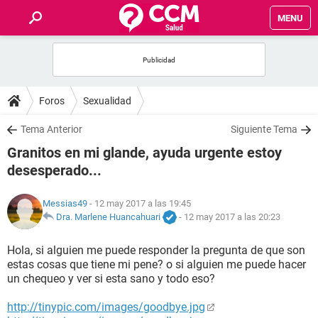
MENU
INICIO
FOROS
Foros
Sexualidad
SALUD
Tema Anterior
Siguiente Tema
Granitos en mi glande, ayuda urgente estoy
FAMILIA
desesperado...
NUTRICIÓN
Messias49
- 12 may 2017 a las 19:45
Dra. Marlene Huancahuari
-
12 may 2017 a las 20:23
BIENESTAR
Hola, si alguien me puede responder la pregunta de que son
estas cosas que tiene mi pene? o si alguien me puede hacer
SEXUALIDAD
un chequeo y ver si esta sano y todo eso?
http://tinypic.com/images/goodbye.jpg
GLOSARIO