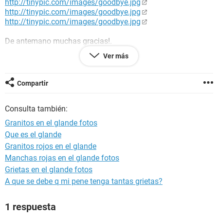
http://tinypic.com/images/goodbye.jpg
http://tinypic.com/images/goodbye.jpg
http://tinypic.com/images/goodbye.jpg
De antemano muchas gracias!.
Ver más
Saludos.
(Estoy conociendo a alguien y necesito la ayuda urgente)
Compartir
Consulta también:
Granitos en el glande fotos
Que es el glande
Granitos rojos en el glande
Manchas rojas en el glande fotos
Grietas en el glande fotos
A que se debe q mi pene tenga tantas grietas?
1 respuesta