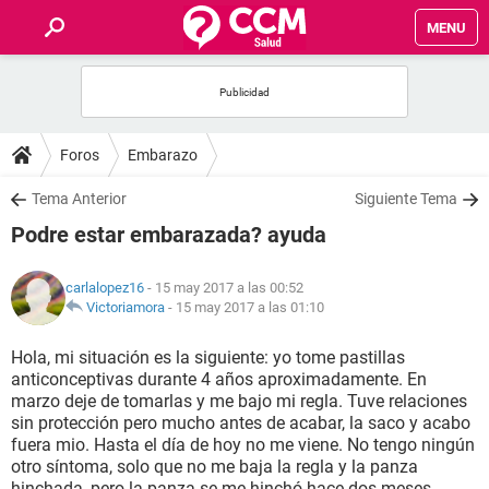
MENU
INICIO
FOROS
Foros
Embarazo
SALUD
Tema Anterior
Siguiente Tema
Podre estar embarazada? ayuda
FAMILIA
carlalopez16
- 15 may 2017 a las 00:52
NUTRICIÓN
Victoriamora
-
15 may 2017 a las 01:10
Hola, mi situación es la siguiente: yo tome pastillas
BIENESTAR
anticonceptivas durante 4 años aproximadamente. En
marzo deje de tomarlas y me bajo mi regla. Tuve relaciones
SEXUALIDAD
sin protección pero mucho antes de acabar, la saco y acabo
fuera mio. Hasta el día de hoy no me viene. No tengo ningún
otro síntoma, solo que no me baja la regla y la panza
GLOSARIO
hinchada, pero la panza se me hinchó hace dos meses,