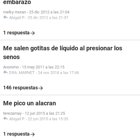
embarazo
melky moran
-
25 dic 2012 a las 21:04
Abigail P.
-
25 dic 2012 a las 21:37
1 respuesta
Me salen gotitas de líquido al presionar los
senos
Anonimo
-
15 may 2011 a las 22:15
DRA. MARNET
-
24 nov 2018 a las 17:46
146 respuestas
Me pico un alacran
terezamay
-
12 jun 2015 a las 21:25
Abigail P.
-
22 jun 2015 a las 15:35
1 respuesta