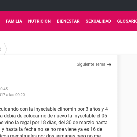
FAMILIA
NUTRICIÓN
BIENESTAR
SEXUALIDAD
GLOSARI
d
Siguiente Tema
20:45
17 a las 00:20
uidando con la inyectable clinomin por 3 años y 4
la debia de colocarme de nuevo la inyectable el 05
e vino la regal por 18 dias, del 30 de marzlo hasta
la y hasta la fecha no se no me viene ya es 16 de
licos menstruales por dos semanas pero no me