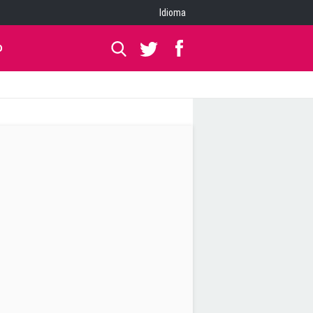
Idioma
O