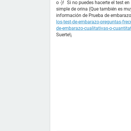
o -)! Si no puedes hacerte el test en
simple de orina (Que también es mu
información de Prueba de embara
los-test-de-embarazo-preguntas-fre
de-embarazo-cualitativas-o-cuantita
Suerte!¡