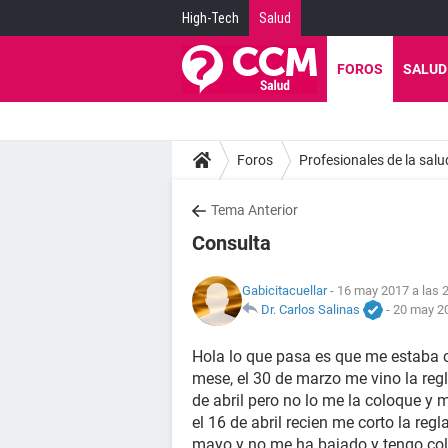
High-Tech
Salud
FOROS
SALUD
Foros
Profesionales de la salu
Tema Anterior
Consulta
Gabicitacuellar
- 16 may 2017 a las 
Dr. Carlos Salinas
-
20 may 20
Hola lo que pasa es que me estaba c
mese, el 30 de marzo me vino la reg
de abril pero no lo me la coloque y m
el 16 de abril recien me corto la reg
mayo y no me ha bajado y tengo co