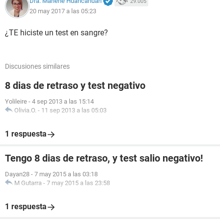
Dra. Marlene Huancahuari
29.005
20 may 2017 a las 05:23
¿TE hiciste un test en sangre?
Discusiones similares
8 dias de retraso y test negativo
Yolileire
-
4 sep 2013 a las 15:14
Olivia.O.
-
11 sep 2013 a las 05:03
1 respuesta
Tengo 8 dias de retraso, y test salio negativo!
Dayan28
-
7 may 2015 a las 03:18
M Gutarra
-
7 may 2015 a las 23:58
1 respuesta