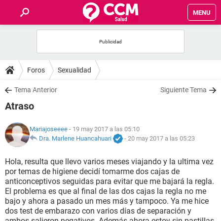
MENU
INICIO
FOROS
Foros
Sexualidad
SALUD
Tema Anterior
Siguiente Tema
Atraso
FAMILIA
Mariajoseeee
- 19 may 2017 a las 05:10
NUTRICIÓN
Dra. Marlene Huancahuari
-
20 may 2017 a las 05:23
Hola, resulta que llevo varios meses viajando y la ultima vez
BIENESTAR
por temas de higiene decidí tomarme dos cajas de
anticonceptivos seguidas para evitar que me bajará la regla.
SEXUALIDAD
El problema es que al final de las dos cajas la regla no me
bajo y ahora a pasado un mes más y tampoco. Ya me hice
dos test de embarazo con varios días de separación y
GLOSARIO
ambos salieron negativos. Además ahora estoy sin pastillas