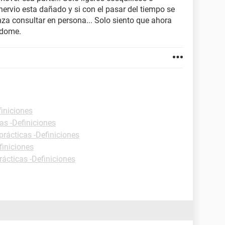
nervio esta dañado y si con el pasar del tiempo se
nza consultar en persona... Solo siento que ahora
ndome.
finiciones
as -Definiciones
prácticas -Definiciones
finiciones
rácticas -Definiciones