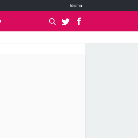
Idioma
O