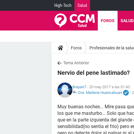
High-Tech
Salud
FOROS
SALUD
Foros
Profesionales de la salu
Tema Anterior
Nervio del pene lastimado?
Brayan7
- 20 may 2017 a las 01:43
Dra. Marlene Huancahuari
-
2
Muy buenas noches... Mire pasa qu
los que me masturbo... Solo que hace
que en la parte izquierda del glande
sensibilidad(no sentía el frio) pero e
pero no detecte dolor al palpar ni al