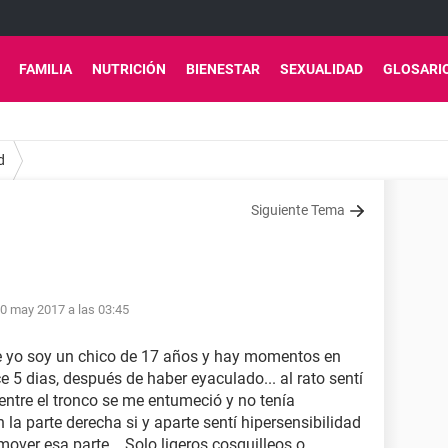
FAMILIA
NUTRICIÓN
BIENESTAR
SEXUALIDAD
GLOSARI
d
Siguiente Tema
0 may 2017 a las 03:45
e yo soy un chico de 17 años y hay momentos en
 5 dias, después de haber eyaculado... al rato sentí
 entre el tronco se me entumeció y no tenía
n la parte derecha si y aparte sentí hipersensibilidad
 mover esa parte... Solo ligeros cosquilleos o