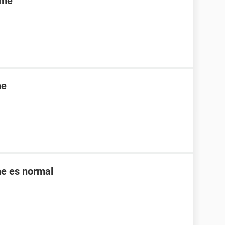
rme
ne
ne es normal