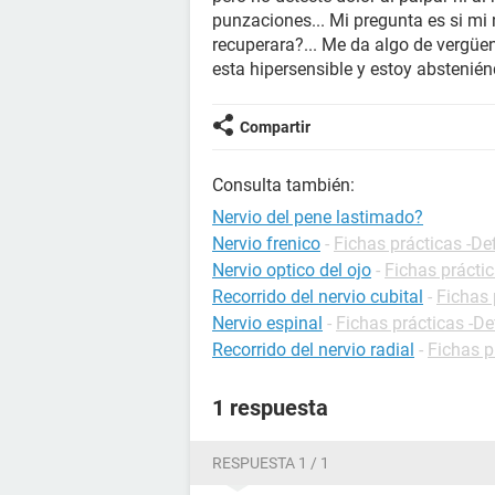
punzaciones... Mi pregunta es si mi 
recuperara?... Me da algo de vergüe
esta hipersensible y estoy abstenié
Compartir
Consulta también:
Nervio del pene lastimado?
Nervio frenico
-
Fichas prácticas -De
Nervio optico del ojo
-
Fichas práctic
Recorrido del nervio cubital
-
Fichas 
Nervio espinal
-
Fichas prácticas -De
Recorrido del nervio radial
-
Fichas p
1 respuesta
RESPUESTA 1 / 1