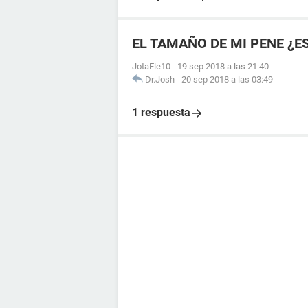
EL TAMAÑO DE MI PENE ¿E
JotaEle10
-
19 sep 2018 a las 21:40
Dr.Josh
-
20 sep 2018 a las 03:49
1 respuesta