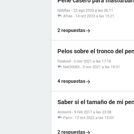
Pene casero para masturba
Natillas
-
23 ago 2020 a las 06:11
Afree
-
14 oct 2023 a las 15:21
2 respuestas
Pelos sobre el tronco del pe
freaked
-
3 nov 2021 a las 17:16
Nat20083
-
3 nov 2021 a las 19:31
4 respuestas
Saber si el tamaño de mi pe
Aninomi
-
9 feb 2017 a las 23:38
Paco
-
12 oct 2022 a las 13:03
2 respuestas