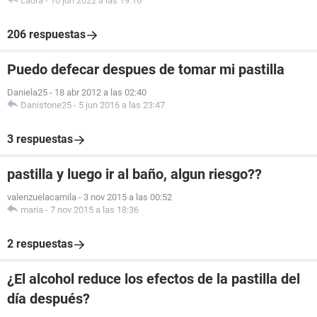
Laura
-
10 jun 2022 a las 19:16
206 respuestas
Puedo defecar despues de tomar mi pastilla
Daniela25
-
18 abr 2012 a las 02:40
Danistone25
-
5 jun 2016 a las 23:47
3 respuestas
pastilla y luego ir al baño, algun riesgo??
valenzuelacamila
-
3 nov 2015 a las 00:52
maria
-
7 nov 2015 a las 18:36
2 respuestas
¿El alcohol reduce los efectos de la pastilla del
día después?