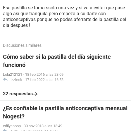
Esa pastilla se toma ssolo una vez y si va a evitar que pase
algo asi que tranquila pero empeza a cuidarte con
anticonceptivas por que no podes aferrarte de la pastilla del
dia despues !
Discusiones similares
Cómo saber si la pastilla del día siguiente
funcionó
Lola212121
-
18 feb 2016 a las 23:09
Lizzteck
-
17 feb 2022 a las 16:53
32 respuestas
¿Es confiable la pastilla anticonceptiva mensual
Nogest?
edilysnoop
-
30 nov 2013 a las 13:49