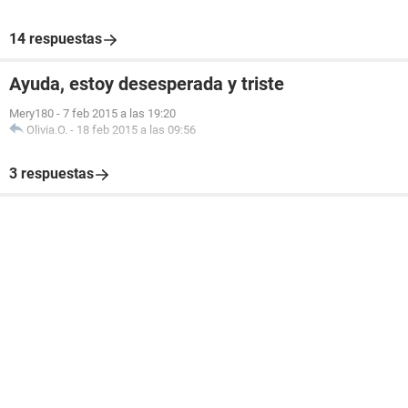
14 respuestas
Ayuda, estoy desesperada y triste
Mery180
-
7 feb 2015 a las 19:20
Olivia.O.
-
18 feb 2015 a las 09:56
3 respuestas