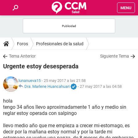
MENU
INICIO
FOROS
Foros
Profesionales de la salud
SALUD
Tema Anterior
Siguiente Tema
Urgente estoy desesperada
FAMILIA
lunanueva15
- 25 may 2017 a las 21:58
NUTRICIÓN
Dra. Marlene Huancahuari
-
27 may 2017 a las 04:58
hola
BIENESTAR
tengo 34 años llevo aproximadamente 1 año y medio sin
reglar estoy operada con salpingo
SEXUALIDAD
llevo medio año que me empieza a crecer mi-estomago, es
decir por la mañana estoy normal y por la tarde mi
GLOSARIO
estomago se vuelve una panza- de 8 meses de de-embarazo