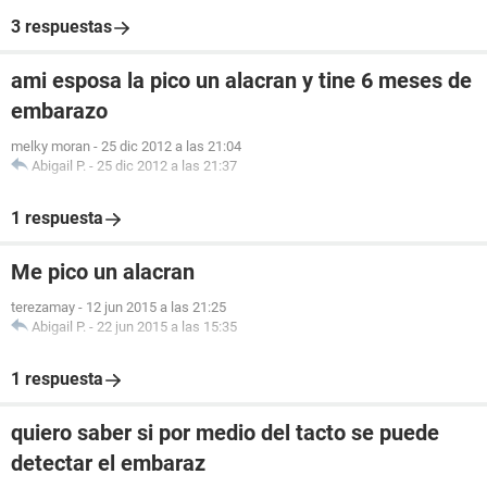
3 respuestas
ami esposa la pico un alacran y tine 6 meses de
embarazo
melky moran
-
25 dic 2012 a las 21:04
Abigail P.
-
25 dic 2012 a las 21:37
1 respuesta
Me pico un alacran
terezamay
-
12 jun 2015 a las 21:25
Abigail P.
-
22 jun 2015 a las 15:35
1 respuesta
quiero saber si por medio del tacto se puede
detectar el embaraz