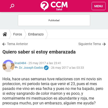
MENU
INICIO
FOROS
Foros
Embarazo
SALUD
Tema Anterior
Siguiente Tema
Quiero saber si estoy embarazada
FAMILIA
lina0484
- 25 may 2017 a las 23:41
NUTRICIÓN
Dr. Joseph Exebio
-
26 may 2017 a las 03:33
Hola, hace unas semanas tuve relaciones con mi novio sin
BIENESTAR
proteccion, mi periodo tenia que venir el 23, pues el mes
pasado me vino en esa fecha y pues no me ha bajado, pero
SEXUALIDAD
si estoy sangrando de color marron y es poco, y
normalmente mi mestruacion es abundante y roja, me
preocupa mucho, por un embarazo, alguien me ayuda?
GLOSARIO