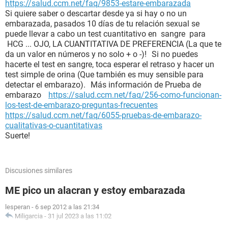
https://salud.ccm.net/faq/9853-estare-embarazada
Si quiere saber o descartar desde ya si hay o no un
embarazada, pasados 10 días de tu relación sexual se
puede llevar a cabo un test cuantitativo en sangre para
HCG ... OJO, LA CUANTITATIVA DE PREFERENCIA (La que te
da un valor en números y no solo + o -)! Si no puedes
hacerte el test en sangre, toca esperar el retraso y hacer un
test simple de orina (Que también es muy sensible para
detectar el embarazo). Más información de Prueba de
embarazo
https://salud.ccm.net/faq/256-como-funcionan-
los-test-de-embarazo-preguntas-frecuentes
https://salud.ccm.net/faq/6055-pruebas-de-embarazo-
cualitativas-o-cuantitativas
Suerte!
Discusiones similares
ME pico un alacran y estoy embarazada
lesperan
-
6 sep 2012 a las 21:34
Miligarcia
-
31 jul 2023 a las 11:02