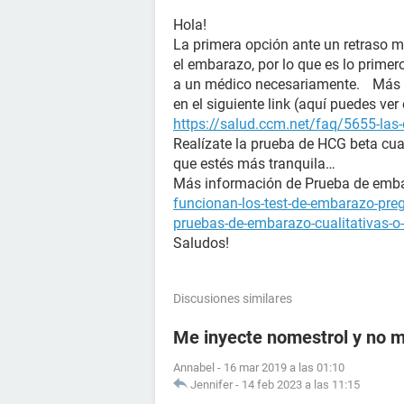
Hola!
La primera opción ante un retraso m
el embarazo, por lo que es lo prime
a un médico necesariamente. Más i
en el siguiente link (aquí puedes ver
https://salud.ccm.net/faq/5655-las-
Realízate la prueba de HCG beta cua
que estés más tranquila…
Más información de Prueba de e
funcionan-los-test-de-embarazo-pre
pruebas-de-embarazo-cualitativas-o-
Saludos!
Discusiones similares
Me inyecte nomestrol y no m
Annabel
-
16 mar 2019 a las 01:10
Jennifer
-
14 feb 2023 a las 11:15