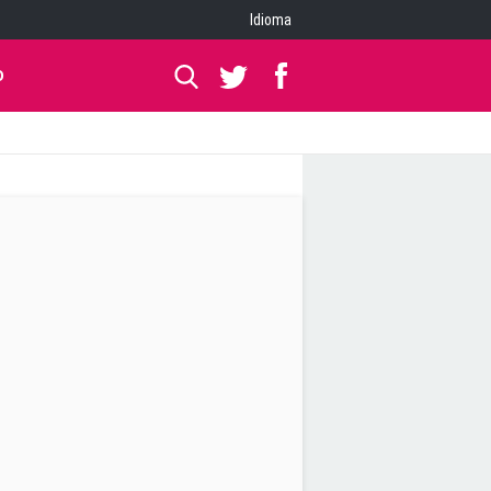
Idioma
O