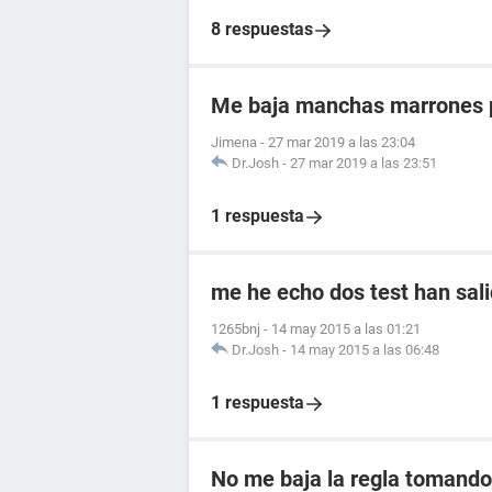
8 respuestas
Me baja manchas marrones p
Jimena
-
27 mar 2019 a las 23:04
Dr.Josh
-
27 mar 2019 a las 23:51
1 respuesta
me he echo dos test han sali
1265bnj
-
14 may 2015 a las 01:21
Dr.Josh
-
14 may 2015 a las 06:48
1 respuesta
No me baja la regla tomando 