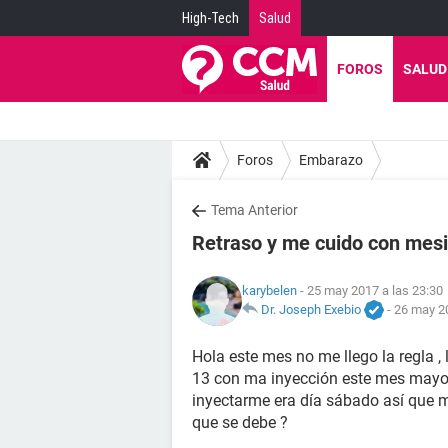
High-Tech
Salud
FOROS
SALUD
Foros
Embarazo
Tema Anterior
Retraso y me cuido con mes
karybelen
- 25 may 2017 a las 23:30
Dr. Joseph Exebio
-
26 may 20
Hola este mes no me llego la regla 
13 con ma inyección este mes mayo j
inyectarme era día sábado así que me
que se debe ?