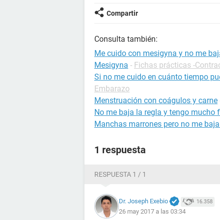
Compartir
Consulta también:
Me cuido con mesigyna y no me baj
Mesigyna
-
Fichas prácticas -Contra
Si no me cuido en cuánto tiempo p
Embarazo
Menstruación con coágulos y carne
No me baja la regla y tengo mucho f
Manchas marrones pero no me baja 
1 respuesta
RESPUESTA 1 / 1
Dr. Joseph Exebio
16.358
26 may 2017 a las 03:34