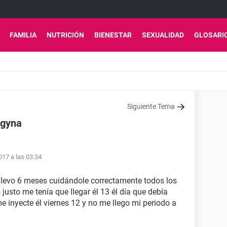
FAMILIA
NUTRICIÓN
BIENESTAR
SEXUALIDAD
GLOSARI
Siguiente Tema
igyna
17 a las 03:34
, llevo 6 meses cuidándole correctamente todos los
usto me tenía que llegar él 13 él día que debía
 inyecte él viernes 12 y no me llego mi periodo a