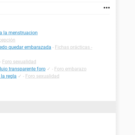
a la menstruacion
cepción
uedo quedar embarazada
-
Fichas prácticas -
-
Foro sexualidad
lujo transparente foro
✓
-
Foro embarazo
la regla
✓
-
Foro sexualidad