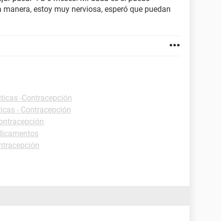
 manera, estoy muy nerviosa, esperó que puedan
cticas -Contracepción
ticas - Contracepción
Contracepción
edicamentos
ntracepción