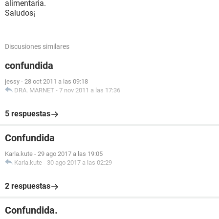
alimentaria.
Saludos¡
Discusiones similares
confundida
jessy
-
28 oct 2011 a las 09:18
DRA. MARNET
-
7 nov 2011 a las 17:36
5 respuestas
Confundida
Karla.kute
-
29 ago 2017 a las 19:05
Karla.kute
-
30 ago 2017 a las 02:29
2 respuestas
Confundida.