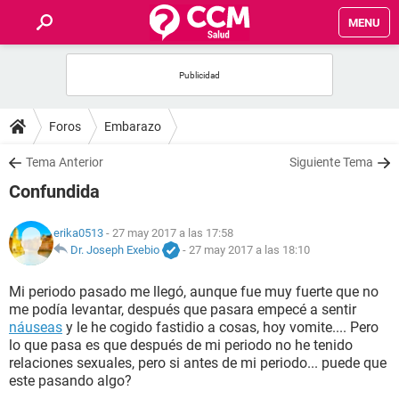
MENU
INICIO
FOROS
Foros
Embarazo
SALUD
Tema Anterior
Siguiente Tema
Confundida
FAMILIA
erika0513
- 27 may 2017 a las 17:58
NUTRICIÓN
Dr. Joseph Exebio
-
27 may 2017 a las 18:10
Mi periodo pasado me llegó, aunque fue muy fuerte que no
BIENESTAR
me podía levantar, después que pasara empecé a sentir
náuseas
y le he cogido fastidio a cosas, hoy vomite.... Pero
SEXUALIDAD
lo que pasa es que después de mi periodo no he tenido
relaciones sexuales, pero si antes de mi periodo... puede que
este pasando algo?
GLOSARIO