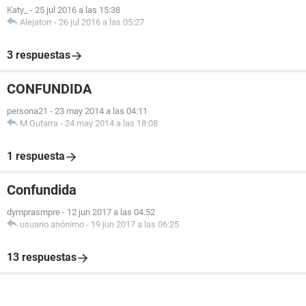
Katy_
-
25 jul 2016 a las 15:38
Alejatorr
-
26 jul 2016 a las 05:27
3 respuestas
CONFUNDIDA
persona21
-
23 may 2014 a las 04:11
M Gutarra
-
24 may 2014 a las 18:08
1 respuesta
Confundida
dymprasmpre
-
12 jun 2017 a las 04:52
usuario anónimo
-
19 jun 2017 a las 06:25
13 respuestas