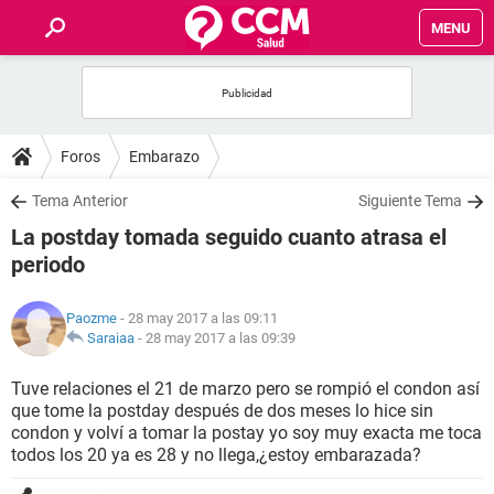
MENU
INICIO
FOROS
Foros
Embarazo
SALUD
Tema Anterior
Siguiente Tema
La postday tomada seguido cuanto atrasa el
FAMILIA
periodo
NUTRICIÓN
Paozme
- 28 may 2017 a las 09:11
Saraiaa
-
28 may 2017 a las 09:39
BIENESTAR
Tuve relaciones el 21 de marzo pero se rompió el condon así
que tome la postday después de dos meses lo hice sin
SEXUALIDAD
condon y volví a tomar la postay yo soy muy exacta me toca
todos los 20 ya es 28 y no llega,¿estoy embarazada?
GLOSARIO