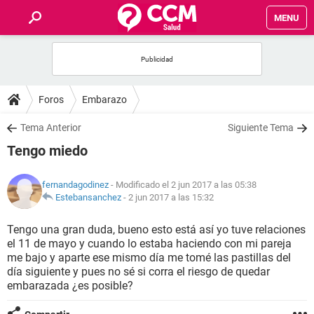
MENU
INICIO
FOROS
Foros
Embarazo
SALUD
Tema Anterior
Siguiente Tema
Tengo miedo
FAMILIA
fernandagodinez
- Modificado el 2 jun 2017 a las 05:38
NUTRICIÓN
Estebansanchez
-
2 jun 2017 a las 15:32
Tengo una gran duda, bueno esto está así yo tuve relaciones
BIENESTAR
el 11 de mayo y cuando lo estaba haciendo con mi pareja
me bajo y aparte ese mismo día me tomé las pastillas del
SEXUALIDAD
día siguiente y pues no sé si corra el riesgo de quedar
embarazada ¿es posible?
GLOSARIO