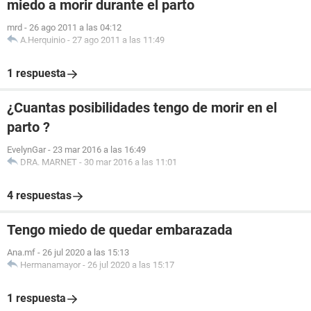
miedo a morir durante el parto
mrd
-
26 ago 2011 a las 04:12
A.Herquinio
-
27 ago 2011 a las 11:49
1 respuesta
¿Cuantas posibilidades tengo de morir en el
parto ?
EvelynGar
-
23 mar 2016 a las 16:49
DRA. MARNET
-
30 mar 2016 a las 11:01
4 respuestas
Tengo miedo de quedar embarazada
Ana.mf
-
26 jul 2020 a las 15:13
Hermanamayor
-
26 jul 2020 a las 15:17
1 respuesta