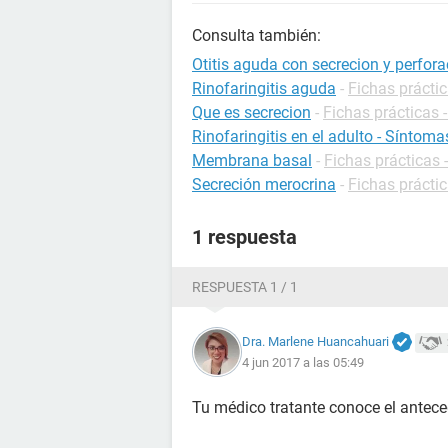
Consulta también:
Otitis aguda con secrecion y perfo
Rinofaringitis aguda
-
Fichas práctic
Que es secrecion
-
Fichas prácticas 
Rinofaringitis en el adulto - Síntoma
Membrana basal
-
Fichas prácticas 
Secreción merocrina
-
Fichas práctic
1 respuesta
RESPUESTA 1 / 1
Dra. Marlene Huancahuari
4 jun 2017 a las 05:49
Tu médico tratante conoce el antec