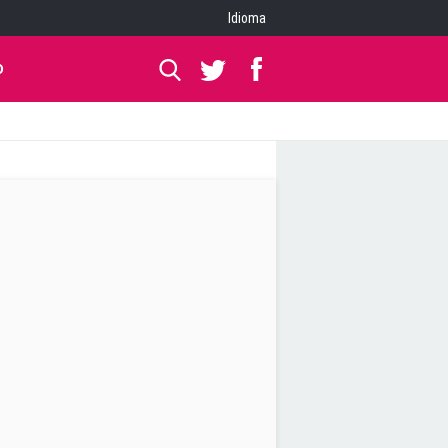
Idioma
O