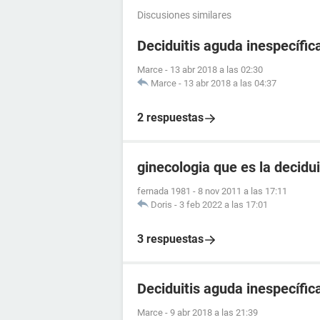
Discusiones similares
Deciduitis aguda inespecífic
Marce
-
13 abr 2018 a las 02:30
Marce
-
13 abr 2018 a las 04:37
2 respuestas
ginecologia que es la decidui
fernada 1981
-
8 nov 2011 a las 17:11
Doris
-
3 feb 2022 a las 17:01
3 respuestas
Deciduitis aguda inespecífic
Marce
-
9 abr 2018 a las 21:39