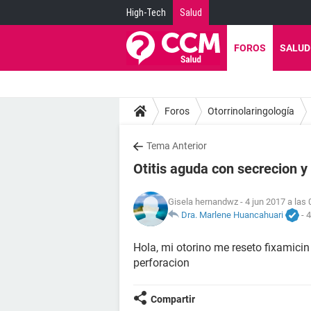
High-Tech
Salud
FOROS
SALUD
Foros
Otorrinolaringología
Tema Anterior
Otitis aguda con secrecion 
Gisela hernandwz
- 4 jun 2017 a las 
Dra. Marlene Huancahuari
-
4
Hola, mi otorino me reseto fixamicin 
perforacion
Compartir