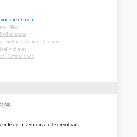
racion membrana
as - Niño
-Definiciones
s
-
Fichas prácticas -Glosario
-Definiciones
as -Definiciones
29.005
edente de la perforación de membrana