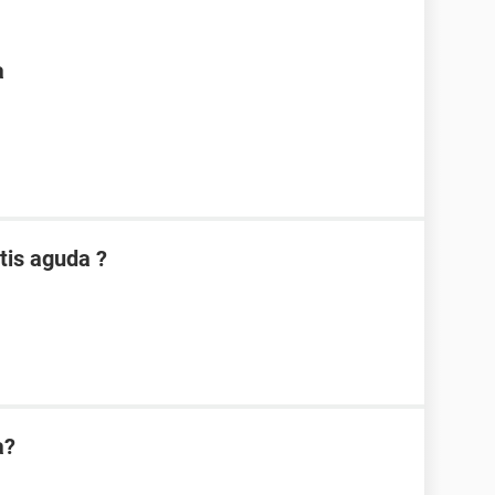
a
tis aguda ?
a?