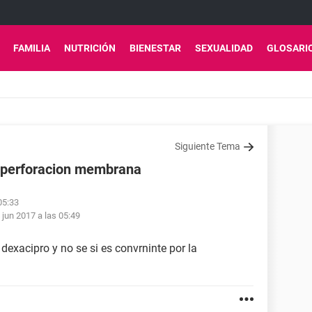
FAMILIA
NUTRICIÓN
BIENESTAR
SEXUALIDAD
GLOSARI
Siguiente Tema
y perforacion membrana
05:33
 jun 2017 a las 05:49
dexacipro y no se si es convrninte por la