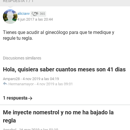
RESPUESTA 1 / 1
aliciavv
365
4 jun 2017 a las 20:44
Tienes que acudir al ginecólogo para que te medique y
regule tu regla.
Discusiones similares
Hola, quisiera saber cuantos meses son 41 dias
Amparo28
-
4 nov 2019 a las 04:19
Hermanamayor
-
4 nov 2019 a las 09:01
1 respuesta
Me inyecte nomestrol y no me ha bajado la
regla
Annabel
-
16 mar 2019 a las 01:10