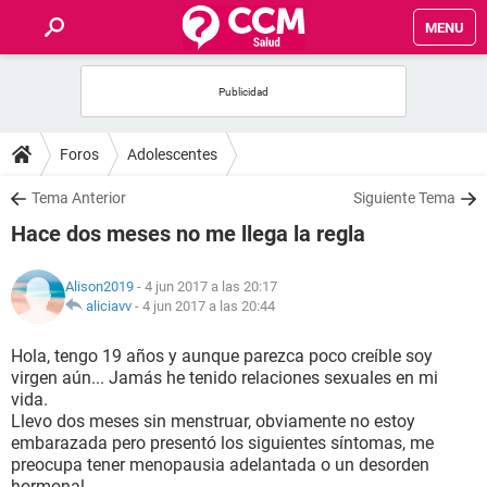
MENU
INICIO
FOROS
Foros
Adolescentes
SALUD
Tema Anterior
Siguiente Tema
Hace dos meses no me llega la regla
FAMILIA
Alison2019
- 4 jun 2017 a las 20:17
NUTRICIÓN
aliciavv
-
4 jun 2017 a las 20:44
Hola, tengo 19 años y aunque parezca poco creíble soy
BIENESTAR
virgen aún... Jamás he tenido relaciones sexuales en mi
vida.
SEXUALIDAD
Llevo dos meses sin menstruar, obviamente no estoy
embarazada pero presentó los siguientes síntomas, me
preocupa tener menopausia adelantada o un desorden
GLOSARIO
hormonal.