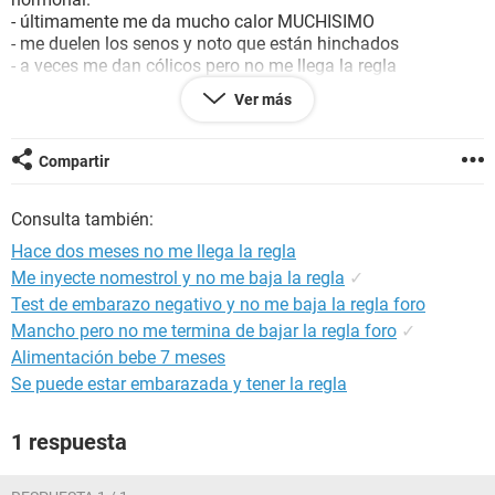
- últimamente me da mucho calor MUCHISIMO
- me duelen los senos y noto que están hinchados
- a veces me dan cólicos pero no me llega la regla
- tengo cambios de ánimo como cuando me va a llegar el
Ver más
periodo solo que jamás llega
- Algunas veces mi piel se pone llena de acné y sensible
- Me da mucho sueño y sed
Compartir
Consulta también:
Hace dos meses no me llega la regla
Me inyecte nomestrol y no me baja la regla
✓
Test de embarazo negativo y no me baja la regla foro
Mancho pero no me termina de bajar la regla foro
✓
Alimentación bebe 7 meses
Se puede estar embarazada y tener la regla
1 respuesta