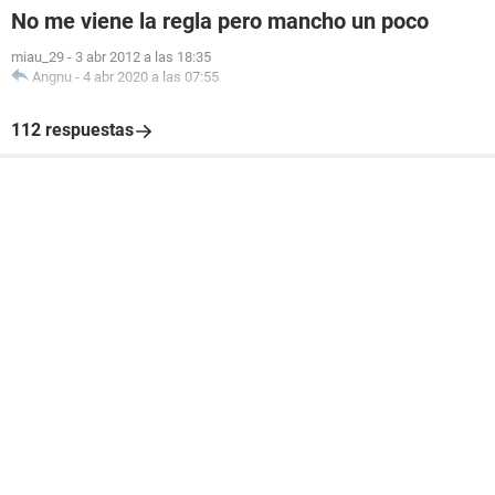
No me viene la regla pero mancho un poco
miau_29
-
3 abr 2012 a las 18:35
Angnu
-
4 abr 2020 a las 07:55
112 respuestas