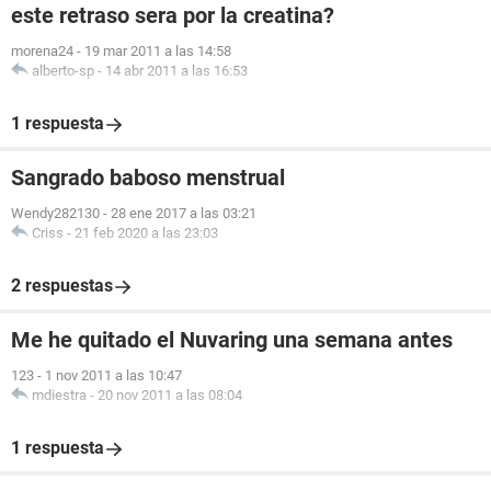
este retraso sera por la creatina?
morena24
-
19 mar 2011 a las 14:58
alberto-sp
-
14 abr 2011 a las 16:53
1 respuesta
Sangrado baboso menstrual
Wendy282130
-
28 ene 2017 a las 03:21
Criss
-
21 feb 2020 a las 23:03
2 respuestas
Me he quitado el Nuvaring una semana antes
123
-
1 nov 2011 a las 10:47
mdiestra
-
20 nov 2011 a las 08:04
1 respuesta