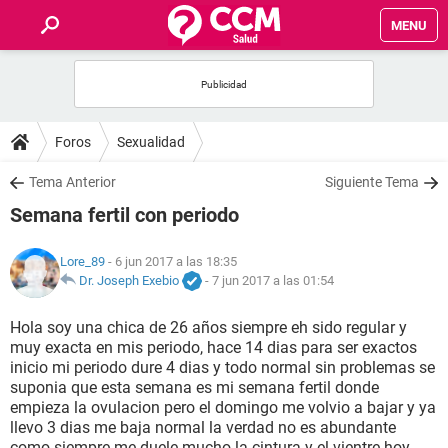
MENU
INICIO
FOROS
Foros
Sexualidad
SALUD
Tema Anterior
Siguiente Tema
Semana fertil con periodo
FAMILIA
Lore_89
- 6 jun 2017 a las 18:35
NUTRICIÓN
Dr. Joseph Exebio
-
7 jun 2017 a las 01:54
Hola soy una chica de 26 años siempre eh sido regular y
BIENESTAR
muy exacta en mis periodo, hace 14 dias para ser exactos
inicio mi periodo dure 4 dias y todo normal sin problemas se
SEXUALIDAD
suponia que esta semana es mi semana fertil donde
empieza la ovulacion pero el domingo me volvio a bajar y ya
llevo 3 dias me baja normal la verdad no es abundante
GLOSARIO
como siempre me duele mucho la cintura y el vientre hoy