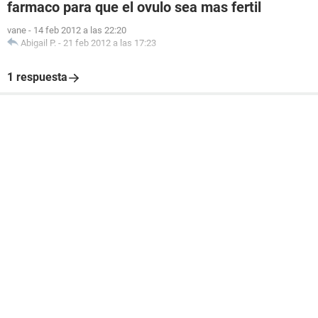
farmaco para que el ovulo sea mas fertil
vane
-
14 feb 2012 a las 22:20
Abigail P.
-
21 feb 2012 a las 17:23
1 respuesta