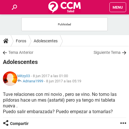
MENU
INICIO
FOROS
Foros
Adolescentes
SALUD
Tema Anterior
Siguiente Tema
Adolescentes
FAMILIA
Mitzy03
- 8 jun 2017 a las 01:00
NUTRICIÓN
Adriana1999
-
8 jun 2017 a las 05:19
Tuve relaciones con mi novio , pero se vino. No tomo las
BIENESTAR
pildoras hace un mes (astarté) pero ya tengo mi tableta
nueva .
SEXUALIDAD
Puedo salir embarazada? Puedo empezar a tomarlas?
Compartir
GLOSARIO