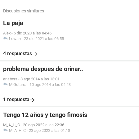
Discusiones similares
La paja
Alex
-
6 dic 2020 a las 04:46
Lowan
-
23 dic 2021 a las 06:55
4 respuestas
problema despues de orinar..
aristoss
-
8 ago 2014 a las 13:01
M Gutarra
-
10 ago 2014 a las 04:23
1 respuesta
Tengo 12 años y tengo fimosis
M_A_H_C
-
20 ago 2022 a las 22:36
M_A_H_C
-
23 ago 2022 a las 01:18