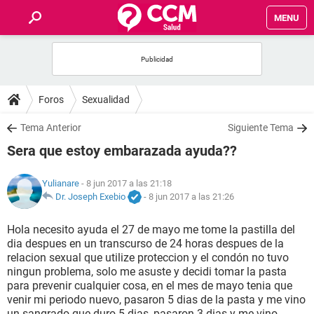
MENU
INICIO
FOROS
Foros
Sexualidad
SALUD
Tema Anterior
Siguiente Tema
Sera que estoy embarazada ayuda??
FAMILIA
Yulianare
- 8 jun 2017 a las 21:18
NUTRICIÓN
Dr. Joseph Exebio
-
8 jun 2017 a las 21:26
Hola necesito ayuda el 27 de mayo me tome la pastilla del
BIENESTAR
dia despues en un transcurso de 24 horas despues de la
relacion sexual que utilize proteccion y el condón no tuvo
SEXUALIDAD
ningun problema, solo me asuste y decidi tomar la pasta
para prevenir cualquier cosa, en el mes de mayo tenia que
venir mi periodo nuevo, pasaron 5 dias de la pasta y me vino
GLOSARIO
un sangrado que duro 5 dias, pasaron 3 dias y me vino