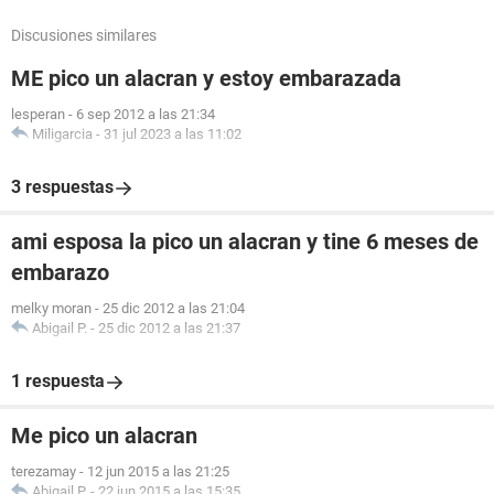
Discusiones similares
ME pico un alacran y estoy embarazada
lesperan
-
6 sep 2012 a las 21:34
Miligarcia
-
31 jul 2023 a las 11:02
3 respuestas
ami esposa la pico un alacran y tine 6 meses de
embarazo
melky moran
-
25 dic 2012 a las 21:04
Abigail P.
-
25 dic 2012 a las 21:37
1 respuesta
Me pico un alacran
terezamay
-
12 jun 2015 a las 21:25
Abigail P.
-
22 jun 2015 a las 15:35