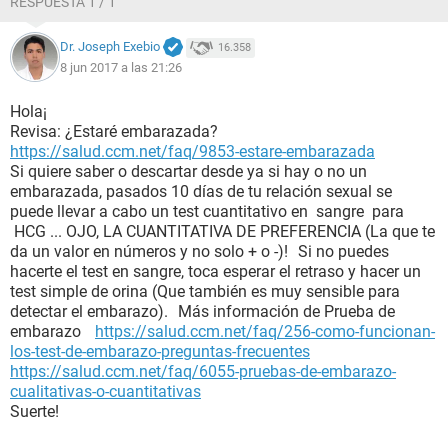
RESPUESTA 1 / 1
Dr. Joseph Exebio
16.358
8 jun 2017 a las 21:26
Hola¡
Revisa: ¿Estaré embarazada?
https://salud.ccm.net/faq/9853-estare-embarazada
Si quiere saber o descartar desde ya si hay o no un
embarazada, pasados 10 días de tu relación sexual se
puede llevar a cabo un test cuantitativo en sangre para
HCG ... OJO, LA CUANTITATIVA DE PREFERENCIA (La que te
da un valor en números y no solo + o -)! Si no puedes
hacerte el test en sangre, toca esperar el retraso y hacer un
test simple de orina (Que también es muy sensible para
detectar el embarazo). Más información de Prueba de
embarazo
https://salud.ccm.net/faq/256-como-funcionan-
los-test-de-embarazo-preguntas-frecuentes
https://salud.ccm.net/faq/6055-pruebas-de-embarazo-
cualitativas-o-cuantitativas
Suerte!