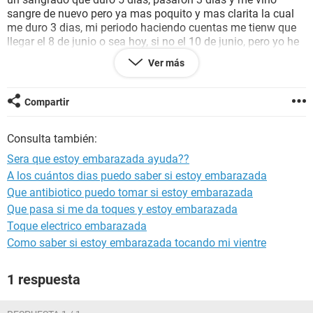
sangre de nuevo pero ya mas poquito y mas clarita la cual
me duro 3 dias, mi periodo haciendo cuentas me tienw que
llegar el 8 de junio o sea hoy, si no el 10 de junio, pero yo he
tenido muxha sicosis desde que me tome la pastilla y me
Ver más
hice una prueba de embarazo como a las 2 semanas
despues de la pasta y me salio negativa y tengo miedo
porque hoy no me llega el periodo y por la sicosis siento
Compartir
miedo y me dan ganas d3 vomitar y no se si por las
hormonas que tenia la pasta ha causado que se me retrace
Consulta también:
o depronto salio negativo por eso, AYUDAAA! y el 17 de
mayo comenze a planificar sera que tambien pot las
Sera que estoy embarazada ayuda??
hotmonas me imagino cosas o sera que estoy????
A los cuántos dias puedo saber si estoy embarazada
Que antibiotico puedo tomar si estoy embarazada
Que pasa si me da toques y estoy embarazada
Toque electrico embarazada
Como saber si estoy embarazada tocando mi vientre
1 respuesta