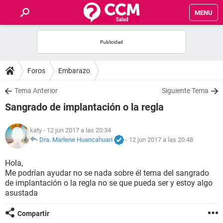
MENU
INICIO
FOROS
Foros
Embarazo
SALUD
Tema Anterior
Siguiente Tema
Sangrado de implantación o la regla
FAMILIA
katy
- 12 jun 2017 a las 20:34
NUTRICIÓN
Dra. Marlene Huancahuari
-
12 jun 2017 a las 20:48
Hola,
BIENESTAR
Me podrían ayudar no se nada sobre él tema del sangrado
de implantación o la regla no se que pueda ser y estoy algo
SEXUALIDAD
asustada
Compartir
GLOSARIO