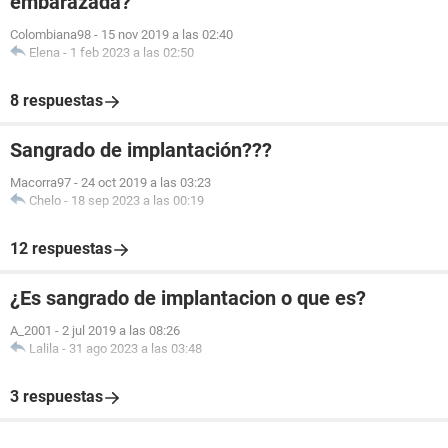
embarazada?
Colombiana98
-
15 nov 2019 a las 02:40
Elena
-
1 feb 2023 a las 02:50
8 respuestas
Sangrado de implantación???
Macorra97
-
24 oct 2019 a las 03:23
Chelo
-
18 sep 2023 a las 00:19
12 respuestas
¿Es sangrado de implantacion o que es?
A_2001
-
2 jul 2019 a las 08:26
Lalila
-
31 ago 2023 a las 03:48
3 respuestas