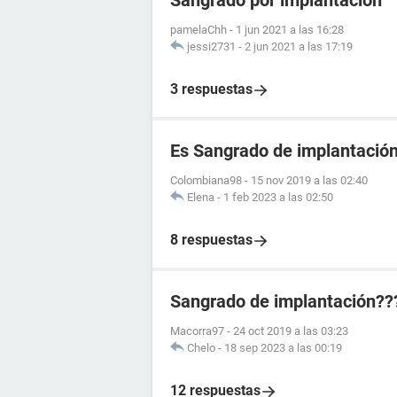
Sangrado por implantación
pamelaChh
-
1 jun 2021 a las 16:28
jessi2731
-
2 jun 2021 a las 17:19
3 respuestas
Es Sangrado de implantació
Colombiana98
-
15 nov 2019 a las 02:40
Elena
-
1 feb 2023 a las 02:50
8 respuestas
Sangrado de implantación??
Macorra97
-
24 oct 2019 a las 03:23
Chelo
-
18 sep 2023 a las 00:19
12 respuestas