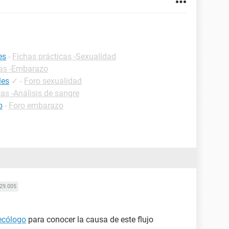
es
-
Fichas prácticas -Sexualidad
cas -Embarazo
les
✓
-
Foro sexualidad
cas -Análisis de sangre
o
-
Foro embarazo
29.005
ecólogo
para conocer la causa de este flujo