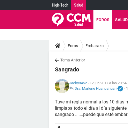
High-Tech
Salud
FOROS
SALUD
Foros
Embarazo
Tema Anterior
Sangrado
Jacky8452
- 12 jun 2017 a las 20:54
Dra. Marlene Huancahuari
-
1
Tuve mi regla normal a los 10 día
limpiaba todo el día al día siguient
sangrado .......puede que esté embara