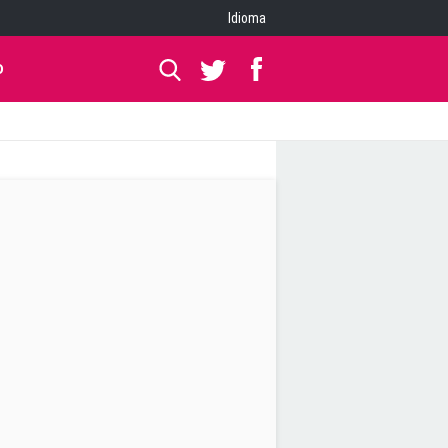
Idioma
O