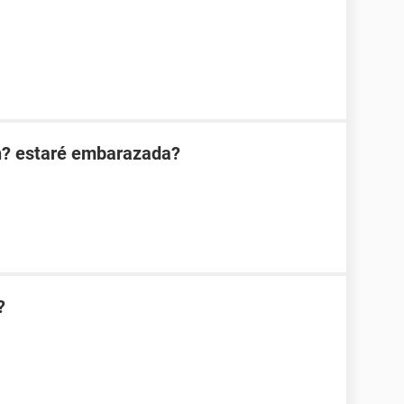
n? estaré embarazada?
?