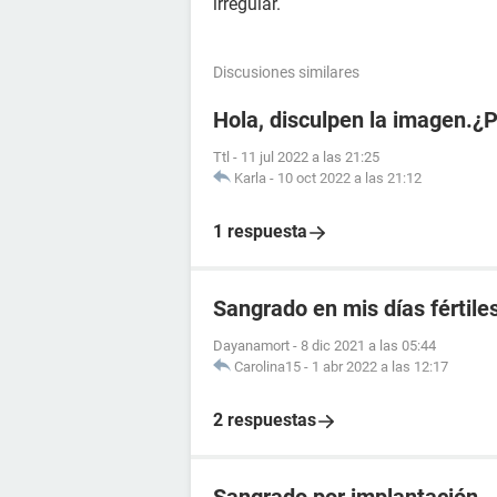
irregular.
Discusiones similares
Hola, disculpen la imagen.¿
Ttl
-
11 jul 2022 a las 21:25
Karla
-
10 oct 2022 a las 21:12
1 respuesta
Sangrado en mis días fértile
Dayanamort
-
8 dic 2021 a las 05:44
Carolina15
-
1 abr 2022 a las 12:17
2 respuestas