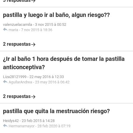
3 respuestas
pastilla y luego ir al baño, algun riesgo??
valenzuelacamila
-
3 nov 2015 à 00:52
maria
-
7 nov 2015 à 18:36
2 respuestas
¿Ir al baño 1 hora después de tomar la pastilla
anticonceptiva?
Liza28121999
-
22 may 2016 à 12:33
AguilarAndrea
-
23 may 2016 à 06:42
2 respuestas
pastilla que quita la mestruación riesgo?
Heidys42
-
23 feb 2015 à 14:28
Hermanamayor
-
28 feb 2020 à 07:19