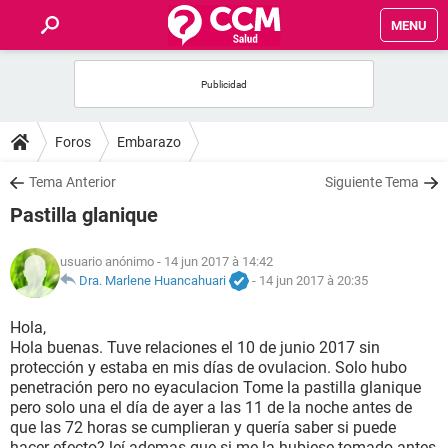
MENU
INICIO
FORUMS
Foros
Embarazo
SALUD
Tema Anterior
Siguiente Tema
Pastilla glanique
FAMILIA
usuario anónimo
- 14 jun 2017 à 14:42
NUTRICIÓN
Dra. Marlene Huancahuari
-
14 jun 2017 à 20:35
Hola,
BIENESTAR
Hola buenas. Tuve relaciones el 10 de junio 2017 sin
protección y estaba en mis días de ovulacion. Solo hubo
SEXUALIDAD
penetración pero no eyaculacion Tome la pastilla glanique
pero solo una el día de ayer a las 11 de la noche antes de
que las 72 horas se cumplieran y quería saber si puede
GLOSARIO
hacer efecto? leí ademas que si me la hubiese tomado antes