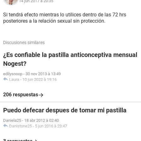
14 jun 2017 à 20:35
Si tendrá efecto mientras lo utilices dentro de las 72 hrs
posteriores a la relación sexual sin protección.
Discusiones similares
¿Es confiable la pastilla anticonceptiva mensual
Nogest?
edilysnoop
-
30 nov 2013 à 13:49
Laura
-
10 jun 2022 à 19:16
206 respuestas
Puedo defecar despues de tomar mi pastilla
Daniela25
-
18 abr 2012 à 02:40
Danistone25
-
5 jun 2016 à 23:47