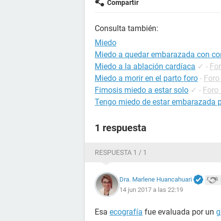
Compartir
Consulta también:
Miedo
Miedo a quedar embarazada con c
Miedo a la ablación cardíaca
✓
-
For
Miedo a morir en el parto foro
-
Foro
Fimosis miedo a estar solo
✓
-
Foro
Tengo miedo de estar embarazada p
1 respuesta
RESPUESTA 1 / 1
Dra. Marlene Huancahuari
14 jun 2017 a las 22:19
Esa
ecografía
fue evaluada por un
g