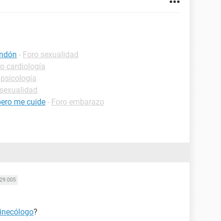
ondón
-
Foro sexualidad
o cardiología
 psicología
 sexualidad
ero me cuide
-
Foro embarazo
29.005
inecólogo
?