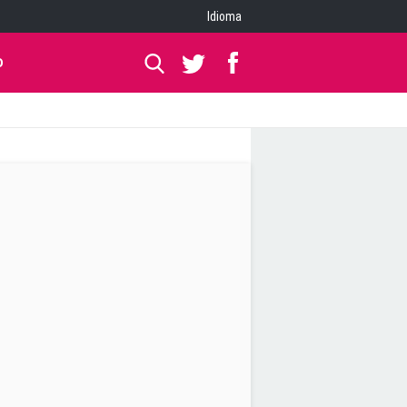
Idioma
O