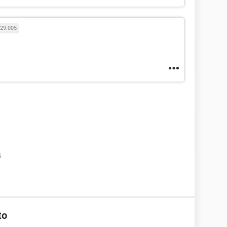
29.005
5
to