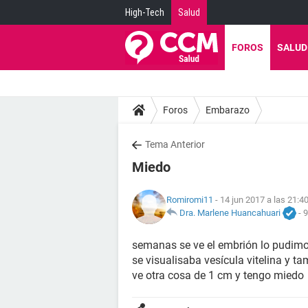
High-Tech
Salud
FOROS
SALUD
Foros
Embarazo
Tema Anterior
Miedo
Romiromi11
- 14 jun 2017 a las 21:4
Dra. Marlene Huancahuari
-
9
semanas se ve el embrión lo pudimos
se visualisaba vesícula vitelina y 
ve otra cosa de 1 cm y tengo miedo