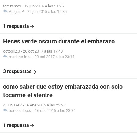
terezamay
-
12 jun 2015 a las 21:25
Abigail P.
-
22 jun 2015 a las 15:35
1 respuesta
Heces verde oscuro durante el embarazo
cotopli2.0
-
26 oct 2017 a las 17:40
marlene-ines
-
29 oct 2017 a las 23:14
3 respuestas
como saber que estoy embarazada con solo
tocarme el vientre
ALLISTAIR
-
16 ene 2015 a las 23:28
aangelalopez
-
16 ene 2015 a las 23:34
1 respuesta