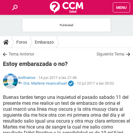
MENU
INICIO
FOROS
Foros
Embarazo
SALUD
Tema Anterior
Siguiente Tema
Estoy embarazada o no?
FAMILIA
Anithalove
- 14 jun 2017 a las 21:48
NUTRICIÓN
Dra. Marlene Huancahuari
-
10 jul 2017 a las 00:02
Buenas tardes tengo una inquietud el pasado sabado 11 del
BIENESTAR
presente mes me realice un test de embarazo de orina el
cual marcó una línea muy oscura y la otra muuuy clara al
SEXUALIDAD
siguiente día me hice otra con mi primera orina del día y el
resultado salio igual una oscura y otra muy clara entonces el
Martes me hice una de sangre la cual me salio como
GLOSARIO
resultado Débil Positivo y la sensibilidad es de 10 mUI/mL