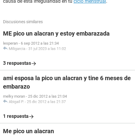
causa de esta irregularidad en tu
ciclo menstrual
.
Discusiones similares
ME pico un alacran y estoy embarazada
lesperan
-
6 sep 2012 a las 21:34
Miligarcia
-
31 jul 2023 a las 11:02
3 respuestas
ami esposa la pico un alacran y tine 6 meses de
embarazo
melky moran
-
25 dic 2012 a las 21:04
Abigail P.
-
25 dic 2012 a las 21:37
1 respuesta
Me pico un alacran