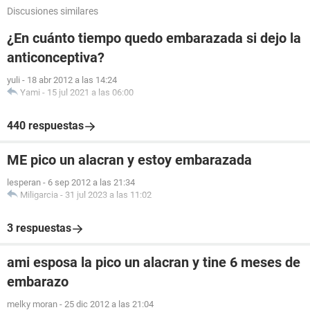
Discusiones similares
¿En cuánto tiempo quedo embarazada si dejo la
anticonceptiva?
yuli
-
18 abr 2012 a las 14:24
Yami
-
15 jul 2021 a las 06:00
440 respuestas
ME pico un alacran y estoy embarazada
lesperan
-
6 sep 2012 a las 21:34
Miligarcia
-
31 jul 2023 a las 11:02
3 respuestas
ami esposa la pico un alacran y tine 6 meses de
embarazo
melky moran
-
25 dic 2012 a las 21:04