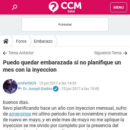
MENU
INICIO
FOROS
Foros
Embarazo
SALUD
Tema Anterior
Siguiente Tema
Puedo quedar embarazada si no planifique un
FAMILIA
mes con la inyeccion
NUTRICIÓN
jenifer0829
- 15 jun 2017 a las 14:53
Dr. Joseph Exebio
-
15 jun 2017 a las 15:45
BIENESTAR
buenos dias.
llevo planificando hace un año con inyeccion mensual, sufro
SEXUALIDAD
de
amenorrea
mi ultino periodo fue en noviembre y menstrue
de nuevo en mayo, y en este mes de mayo no me aplique la
inyeccion se me olvido por completo por la presencia del
GLOSARIO