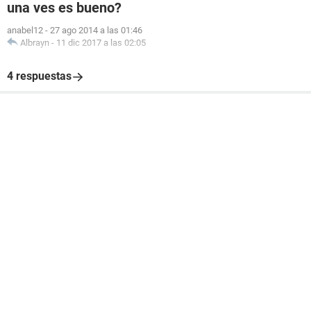
una ves es bueno?
anabel12
-
27 ago 2014 a las 01:46
Albrayn
-
11 dic 2017 a las 02:05
4 respuestas