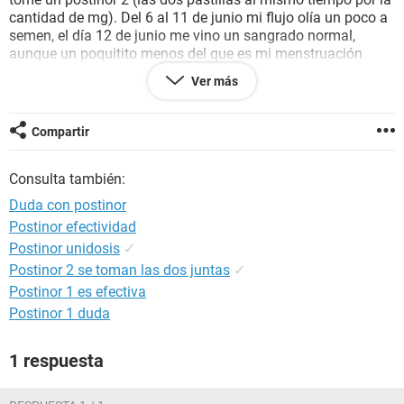
cantidad de mg). Del 6 al 11 de junio mi flujo olía un poco a
semen, el día 12 de junio me vino un sangrado normal,
aunque un poquitito menos del que es mi menstruación
normalmente hasta el día 15 de junio, quería saber si la
Ver más
pastilla hizo efecto? Y si es así este sangrado cuenta como
mi periodo? Y por qué ese olor? No estoy embarazada
verdad? Ayudaaaa!!!
Compartir
Consulta también:
Duda con postinor
Postinor efectividad
Postinor unidosis
✓
Postinor 2 se toman las dos juntas
✓
Postinor 1 es efectiva
Postinor 1 duda
1 respuesta