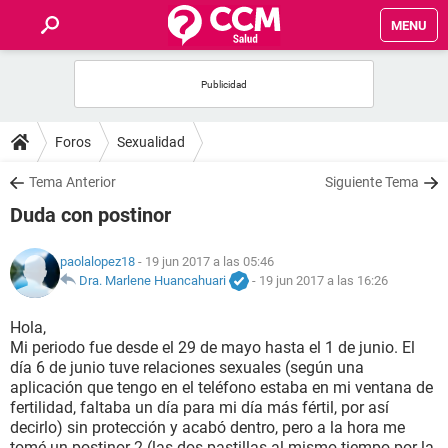
MENU
INICIO
FOROS
Foros
Sexualidad
SALUD
Tema Anterior
Siguiente Tema
Duda con postinor
FAMILIA
paolalopez18
- 19 jun 2017 a las 05:46
NUTRICIÓN
Dra. Marlene Huancahuari
-
19 jun 2017 a las 16:26
Hola,
BIENESTAR
Mi periodo fue desde el 29 de mayo hasta el 1 de junio. El
día 6 de junio tuve relaciones sexuales (según una
SEXUALIDAD
aplicación que tengo en el teléfono estaba en mi ventana de
fertilidad, faltaba un día para mi día más fértil, por así
decirlo) sin protección y acabó dentro, pero a la hora me
GLOSARIO
tomé un postinor 2 (las dos pastillas al mismo tiempo por la