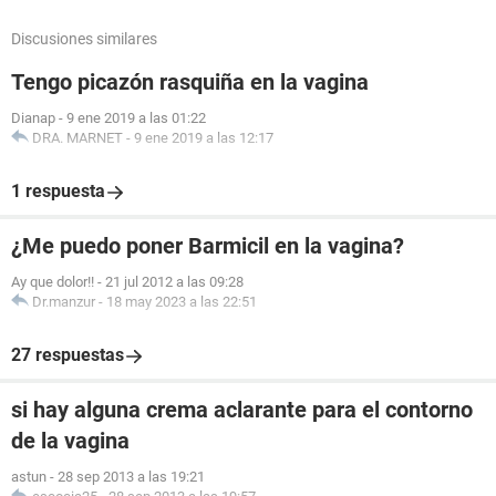
Discusiones similares
Tengo picazón rasquiña en la vagina
Dianap
-
9 ene 2019 a las 01:22
DRA. MARNET
-
9 ene 2019 a las 12:17
1 respuesta
¿Me puedo poner Barmicil en la vagina?
Ay que dolor!!
-
21 jul 2012 a las 09:28
Dr.manzur
-
18 may 2023 a las 22:51
27 respuestas
si hay alguna crema aclarante para el contorno
de la vagina
astun
-
28 sep 2013 a las 19:21