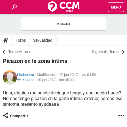
MENU
INICIO
FOROS
Foros
Sexualidad
SALUD
Tema Anterior
Siguiente Tema
Picazon en la zona intima
FAMILIA
Lindaparra
- Modificado el 20 jun 2017 a las 04:54
NUTRICIÓN
Xatzibe
-
20 jun 2017 a las 05:03
Hola, alguien me puede decir que tengo y que puedo hacer?
BIENESTAR
Nomas tengo picazon en la parte intima exterior, nomas ese
síntoma presento ayudaaaa
SEXUALIDAD
Compartir
GLOSARIO