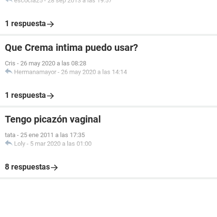
escocia25
-
28 sep 2013 a las 19:57
1 respuesta
Que Crema intima puedo usar?
Cris
-
26 may 2020 a las 08:28
Hermanamayor
-
26 may 2020 a las 14:14
1 respuesta
Tengo picazón vaginal
tata
-
25 ene 2011 a las 17:35
Loly
-
5 mar 2020 a las 01:00
8 respuestas