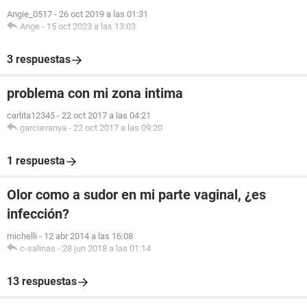
Angie_0517
-
26 oct 2019 a las 01:31
Ange
-
15 oct 2023 a las 13:03
3 respuestas
problema con mi zona intima
carlita12345
-
22 oct 2017 a las 04:21
garciavanya
-
22 oct 2017 a las 09:20
1 respuesta
Olor como a sudor en mi parte vaginal, ¿es
infección?
michelli
-
12 abr 2014 a las 16:08
c-salinas
-
28 jun 2018 a las 01:14
13 respuestas