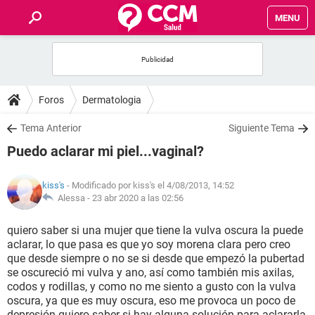
MENU
INICIO
FOROS
Foros
Dermatologia
SALUD
Tema Anterior
Siguiente Tema
Puedo aclarar mi piel...vaginal?
FAMILIA
kiss's
- Modificado por kiss's el 4/08/2013, 14:52
NUTRICIÓN
Alessa -
23 abr 2020 a las 02:56
quiero saber si una mujer que tiene la vulva oscura la puede
BIENESTAR
aclarar, lo que pasa es que yo soy morena clara pero creo
que desde siempre o no se si desde que empezó la pubertad
SEXUALIDAD
se oscureció mi vulva y ano, así como también mis axilas,
codos y rodillas, y como no me siento a gusto con la vulva
oscura, ya que es muy oscura, eso me provoca un poco de
GLOSARIO
depresión quiero saber si hay alguna solución para aclararla,