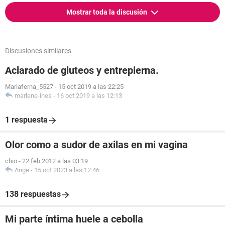
Mostrar toda la discusión
Discusiones similares
Aclarado de gluteos y entrepierna.
Mariaferna_5527
-
15 oct 2019 a las 22:25
marlene-ines
-
16 oct 2019 a las 12:13
1 respuesta
Olor como a sudor de axilas en mi vagina
chio
-
22 feb 2012 a las 03:19
Ange
-
15 oct 2023 a las 12:46
138 respuestas
Mi parte íntima huele a cebolla