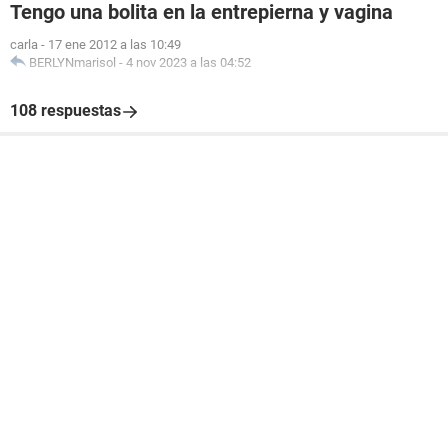
Tengo una bolita en la entrepierna y vagina
carla
-
17 ene 2012 a las 10:49
BERLYNmarisol
-
4 nov 2023 a las 04:52
108 respuestas