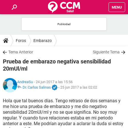
MENU
INICIO
FOROS
Foros
Embarazo
SALUD
Tema Anterior
Siguiente Tema
Prueba de embarazo negativa sensibilidad
FAMILIA
20mUl/ml
NUTRICIÓN
AndreaSu
- 24 jun 2017 a las 15:56
Dr. Carlos Salinas
-
25 jun 2017 a las 02:02
BIENESTAR
Hola que tal buenos días. Tengo retraso de dos semanas y
me hice una prueba de embarazo y me dio negativo
SEXUALIDAD
sensibilidad 20mUl/ml y no se que significa. No soy muy
regular. Y cuando tuve relaciones estaba en mi periodo
anterior a este. Me podrían ayudar a aclarar la duda si estoy
GLOSARIO