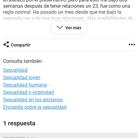
semanas después de tener relaciones un 23, fue como una
regla normal. Ha pasado un mes desde que me bajó la
segunda vez y de que tuve relaciones ¿Hay posibilidades de
embarazo? ¿Porqué aún no me ha bajado? No he tenido
Ver más
ningún sintoma, solo es eso de que no me ha bajado Estoy
muy preocupada por favor ayudenme con sugerencias,
esperiencias, comentarios ¡Se los suplico!.
Compartir
Consulta también:
Sexualidad
Sexualidad joven
Sexualidad humana
✓
Sexualidad y virginidad
Sexualidad en los ancianos
Encuesta sobre la sexualidad
1 respuesta