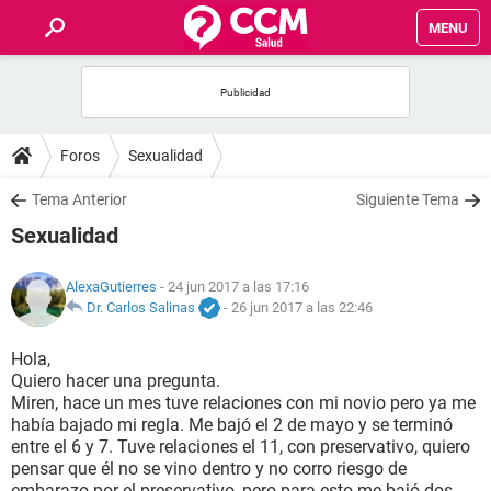
MENU
INICIO
FOROS
Foros
Sexualidad
SALUD
Tema Anterior
Siguiente Tema
Sexualidad
FAMILIA
AlexaGutierres
- 24 jun 2017 a las 17:16
NUTRICIÓN
Dr. Carlos Salinas
-
26 jun 2017 a las 22:46
Hola,
BIENESTAR
Quiero hacer una pregunta.
Miren, hace un mes tuve relaciones con mi novio pero ya me
SEXUALIDAD
había bajado mi regla. Me bajó el 2 de mayo y se terminó
entre el 6 y 7. Tuve relaciones el 11, con preservativo, quiero
pensar que él no se vino dentro y no corro riesgo de
GLOSARIO
embarazo por el preservativo, pero para esto me bajó dos