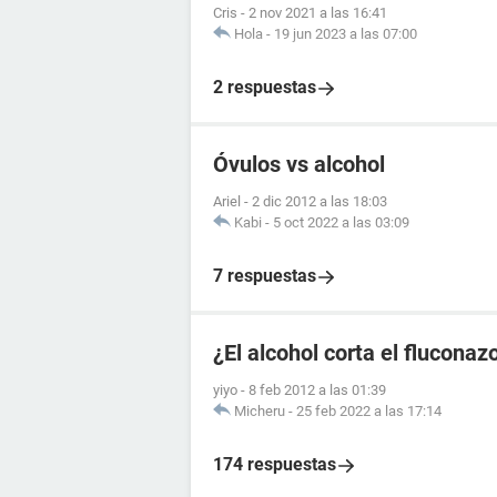
Cris
-
2 nov 2021 a las 16:41
Hola
-
19 jun 2023 a las 07:00
2 respuestas
Óvulos vs alcohol
Ariel
-
2 dic 2012 a las 18:03
Kabi
-
5 oct 2022 a las 03:09
7 respuestas
¿El alcohol corta el fluconaz
yiyo
-
8 feb 2012 a las 01:39
Micheru
-
25 feb 2022 a las 17:14
174 respuestas