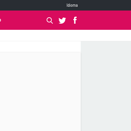
Idioma
O