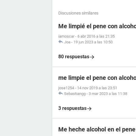
Discusiones similares
Me limpié el pene con alcoho
iamoscar
-
6 abr 2016 a las 21:35
Joa
-
19 jun 2023 a las 10:50
80 respuestas
me limpie el pene con alcoho
jose1254
-
14 nov 2019 a las 23:51
Sebastiangg
-
3 mar 2023 a las 11:38
3 respuestas
Me heche alcohol en el pene