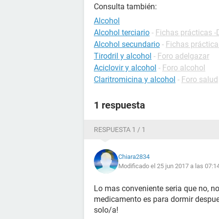
Consulta también:
Alcohol
Alcohol terciario
-
Fichas prácticas -
Alcohol secundario
-
Fichas práctica
Tirodril y alcohol
-
Foro adelgazar
Aciclovir y alcohol
-
Foro alcohol
Claritromicina y alcohol
-
Foro salud
1 respuesta
RESPUESTA 1 / 1
Chiara2834
Modificado el 25 jun 2017 a las 07:1
Lo mas conveniente seria que no, n
medicamento es para dormir despues
solo/a!