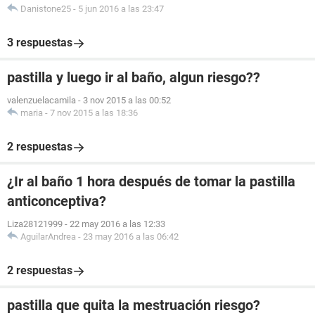
Danistone25
-
5 jun 2016 a las 23:47
3 respuestas
pastilla y luego ir al baño, algun riesgo??
valenzuelacamila
-
3 nov 2015 a las 00:52
maria
-
7 nov 2015 a las 18:36
2 respuestas
¿Ir al baño 1 hora después de tomar la pastilla
anticonceptiva?
Liza28121999
-
22 may 2016 a las 12:33
AguilarAndrea
-
23 may 2016 a las 06:42
2 respuestas
pastilla que quita la mestruación riesgo?