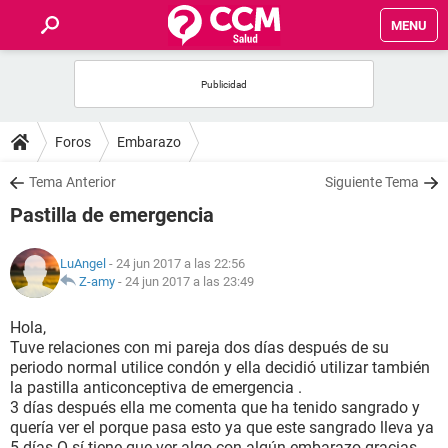
MENU
INICIO
FOROS
Foros
Embarazo
SALUD
Tema Anterior
Siguiente Tema
Pastilla de emergencia
FAMILIA
LuAngel
- 24 jun 2017 a las 22:56
NUTRICIÓN
Z-amy
-
24 jun 2017 a las 23:49
Hola,
BIENESTAR
Tuve relaciones con mi pareja dos días después de su
periodo normal utilice condón y ella decidió utilizar también
SEXUALIDAD
la pastilla anticonceptiva de emergencia .
3 días después ella me comenta que ha tenido sangrado y
quería ver el porque pasa esto ya que este sangrado lleva ya
GLOSARIO
5 días O sí tiene que ver algo con algún embarazo gracias