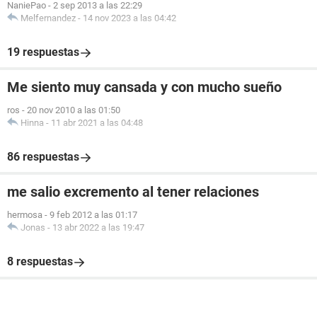
NaniePao
-
2 sep 2013 a las 22:29
Melfernandez
-
14 nov 2023 a las 04:42
19 respuestas
Me siento muy cansada y con mucho sueño
ros
-
20 nov 2010 a las 01:50
Hinna
-
11 abr 2021 a las 04:48
86 respuestas
me salio excremento al tener relaciones
hermosa
-
9 feb 2012 a las 01:17
Jonas
-
13 abr 2022 a las 19:47
8 respuestas