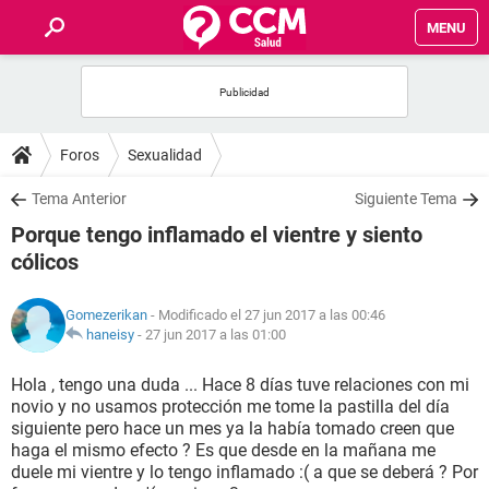
MENU
INICIO
FOROS
Foros
Sexualidad
SALUD
Tema Anterior
Siguiente Tema
Porque tengo inflamado el vientre y siento
FAMILIA
cólicos
NUTRICIÓN
Gomezerikan
- Modificado el 27 jun 2017 a las 00:46
haneisy
-
27 jun 2017 a las 01:00
BIENESTAR
Hola , tengo una duda ... Hace 8 días tuve relaciones con mi
novio y no usamos protección me tome la pastilla del día
SEXUALIDAD
siguiente pero hace un mes ya la había tomado creen que
haga el mismo efecto ? Es que desde en la mañana me
duele mi vientre y lo tengo inflamado :( a que se deberá ? Por
GLOSARIO