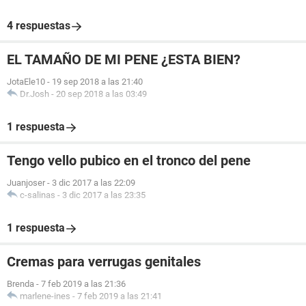
4 respuestas
EL TAMAÑO DE MI PENE ¿ESTA BIEN?
JotaEle10
-
19 sep 2018 a las 21:40
Dr.Josh
-
20 sep 2018 a las 03:49
1 respuesta
Tengo vello pubico en el tronco del pene
Juanjoser
-
3 dic 2017 a las 22:09
c-salinas
-
3 dic 2017 a las 23:35
1 respuesta
Cremas para verrugas genitales
Brenda
-
7 feb 2019 a las 21:36
marlene-ines
-
7 feb 2019 a las 21:41