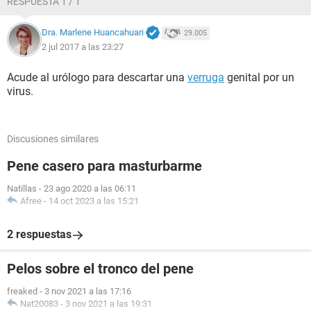
RESPUESTA 1 / 1
Dra. Marlene Huancahuari
29.005
2 jul 2017 a las 23:27
Acude al urólogo para descartar una
verruga
genital por un
virus.
Discusiones similares
Pene casero para masturbarme
Natillas
-
23 ago 2020 a las 06:11
Afree
-
14 oct 2023 a las 15:21
2 respuestas
Pelos sobre el tronco del pene
freaked
-
3 nov 2021 a las 17:16
Nat20083
-
3 nov 2021 a las 19:31