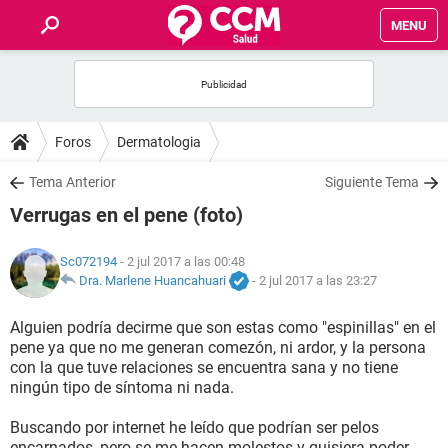
MENU
INICIO
FOROS
Foros
Dermatologia
SALUD
Tema Anterior
Siguiente Tema
Verrugas en el pene (foto)
FAMILIA
Sc072194
- 2 jul 2017 a las 00:48
NUTRICIÓN
Dra. Marlene Huancahuari
-
2 jul 2017 a las 23:27
Alguien podría decirme que son estas como "espinillas" en el
BIENESTAR
pene ya que no me generan comezón, ni ardor, y la persona
con la que tuve relaciones se encuentra sana y no tiene
SEXUALIDAD
ningún tipo de síntoma ni nada.
Buscando por internet he leído que podrían ser pelos
GLOSARIO
encarnados, pero se me hacen molestos y quisiera poder