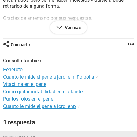
retirarlos de alguna forma.
Gracias de antemano por sus respuestas.
Ver más
P.D: lo rojo es por estarme molestando las verrugas esas
pero no son así normalmente.
Compartir
http://static.ccm2.net/salud.ccm.net/pictures/HK3IKiK8n3A
dFY6QGT4pjqsoWkrLyBR0LV0Dus2Y3SbrRxeHmTAPYiRxRj
Consulta también:
3ng49h-img-9382.png
Penefoto
Cuanto le mide el pene a jordi el niño polla
✓
Vitacilina en el pene
Como quitar irritabilidad en el glande
Puntos rojos en el pene
Cuanto le mide el pene a jordi enp
✓
1 respuesta