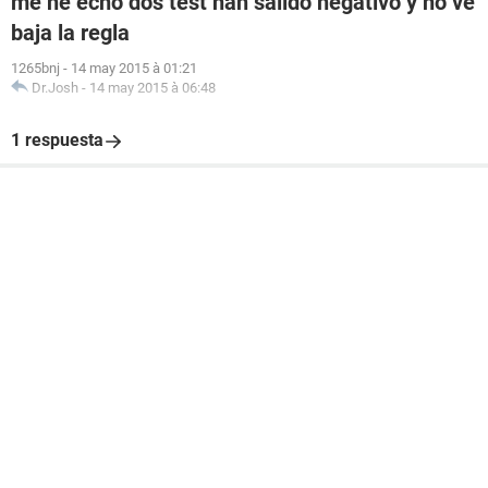
me he echo dos test han salido negativo y no ve
baja la regla
1265bnj
-
14 may 2015 à 01:21
Dr.Josh
-
14 may 2015 à 06:48
1 respuesta