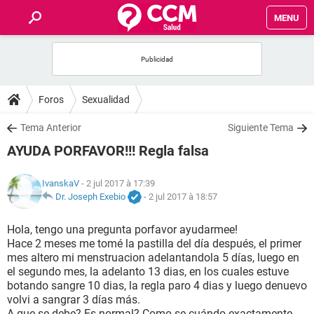
MENU
INICIO
FORUMS
Foros
Sexualidad
SALUD
Tema Anterior
Siguiente Tema
AYUDA PORFAVOR!!! Regla falsa
FAMILIA
IvanskaV
- 2 jul 2017 à 17:39
NUTRICIÓN
Dr. Joseph Exebio
-
2 jul 2017 à 18:57
Hola, tengo una pregunta porfavor ayudarmee!
BIENESTAR
Hace 2 meses me tomé la pastilla del día después, el primer
mes altero mi menstruacion adelantandola 5 días, luego en
SEXUALIDAD
el segundo mes, la adelanto 13 dias, en los cuales estuve
botando sangre 10 dias, la regla paro 4 dias y luego denuevo
volvi a sangrar 3 días más.
GLOSARIO
A que se debe? Es normal? Como se cuándo exactamente