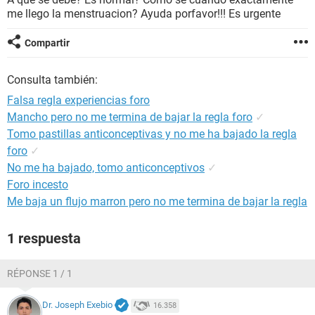
me llego la menstruacion? Ayuda porfavor!!! Es urgente
Compartir
Consulta también:
Falsa regla experiencias foro
Mancho pero no me termina de bajar la regla foro
✓
Tomo pastillas anticonceptivas y no me ha bajado la regla
foro
✓
No me ha bajado, tomo anticonceptivos
✓
Foro incesto
Me baja un flujo marron pero no me termina de bajar la regla
1 respuesta
RÉPONSE 1 / 1
Dr. Joseph Exebio
16.358