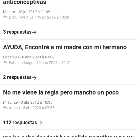
anticonceptivas
Miriam
-
18 jul 2019 à 11:39
DRA. MARNET
-
19 jul 2019 à 10:50
3 respuestas
AYUDA, Encontré a mi madre con mi hermano
LoganSG
-
8 ene 2023 à 01:02
Fabriciodongo
-
19 ene 2023 à 11:31
2 respuestas
No me viene la regla pero mancho un poco
miau_29
-
3 abr 2012 à 18:35
Angnu
-
4 abr 2020 à 07:55
112 respuestas