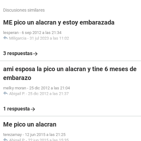
Discusiones similares
ME pico un alacran y estoy embarazada
lesperan
-
6 sep 2012 a las 21:34
Miligarcia
-
31 jul 2023 a las 11:02
3 respuestas
ami esposa la pico un alacran y tine 6 meses de
embarazo
melky moran
-
25 dic 2012 a las 21:04
Abigail P.
-
25 dic 2012 a las 21:37
1 respuesta
Me pico un alacran
terezamay
-
12 jun 2015 a las 21:25
Abigail P.
-
22 jun 2015 a las 15:35