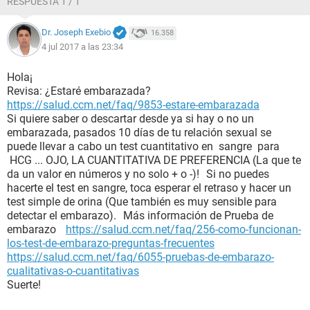
RESPUESTA 1 / 1
Dr. Joseph Exebio
16.358
4 jul 2017 a las 23:34
Hola¡
Revisa: ¿Estaré embarazada?
https://salud.ccm.net/faq/9853-estare-embarazada
Si quiere saber o descartar desde ya si hay o no un
embarazada, pasados 10 días de tu relación sexual se
puede llevar a cabo un test cuantitativo en sangre para
HCG ... OJO, LA CUANTITATIVA DE PREFERENCIA (La que te
da un valor en números y no solo + o -)! Si no puedes
hacerte el test en sangre, toca esperar el retraso y hacer un
test simple de orina (Que también es muy sensible para
detectar el embarazo). Más información de Prueba de
embarazo
https://salud.ccm.net/faq/256-como-funcionan-
los-test-de-embarazo-preguntas-frecuentes
https://salud.ccm.net/faq/6055-pruebas-de-embarazo-
cualitativas-o-cuantitativas
Suerte!