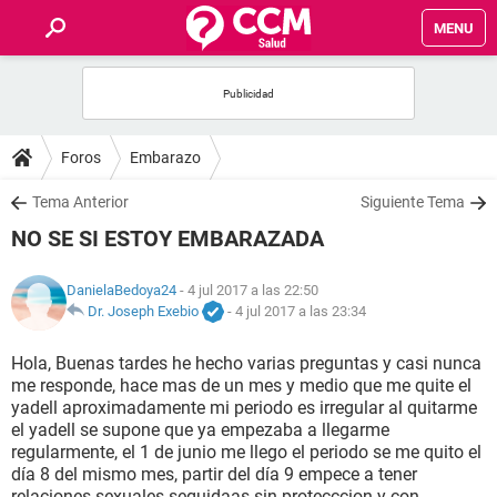
MENU
INICIO
FOROS
Foros
Embarazo
SALUD
Tema Anterior
Siguiente Tema
NO SE SI ESTOY EMBARAZADA
FAMILIA
DanielaBedoya24
- 4 jul 2017 a las 22:50
NUTRICIÓN
Dr. Joseph Exebio
-
4 jul 2017 a las 23:34
Hola, Buenas tardes he hecho varias preguntas y casi nunca
BIENESTAR
me responde, hace mas de un mes y medio que me quite el
yadell aproximadamente mi periodo es irregular al quitarme
SEXUALIDAD
el yadell se supone que ya empezaba a llegarme
regularmente, el 1 de junio me llego el periodo se me quito el
día 8 del mismo mes, partir del día 9 empece a tener
GLOSARIO
relaciones sexuales seguidaas sin protecccion y con