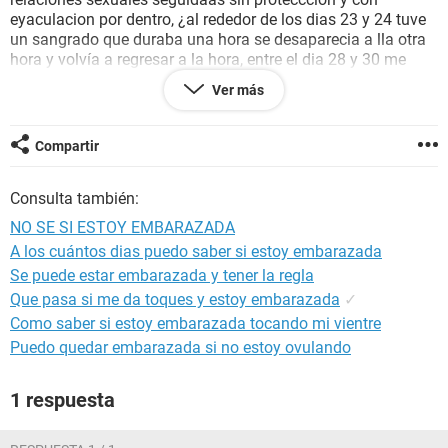
eyaculacion por dentro, ¿al rededor de los dias 23 y 24 tuve
un sangrado que duraba una hora se desaparecia a lla otra
hora y volvía a regresar a la hora, entre el dia 28 y 30 me
realizee un test de embarazo en sangre lo cual salio
Ver más
negativo,que puedo hacer? porque no me ha llegado el
periodol puedo estar embarazada? el test es confiable o
cuando me lo puedo volver a realiza
Compartir
Consulta también:
NO SE SI ESTOY EMBARAZADA
A los cuántos dias puedo saber si estoy embarazada
Se puede estar embarazada y tener la regla
Que pasa si me da toques y estoy embarazada
✓
Como saber si estoy embarazada tocando mi vientre
Puedo quedar embarazada si no estoy ovulando
1 respuesta