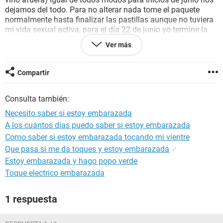
dejamos del todo. Para no alterar nada tome el paquete
normalmente hasta finalizar las pastillas aunque no tuviera
mi vida sexual activa, para el día 22 de junio yo termine la
última pastilla. Mi duda es yo esperaba mi periodo para el
Ver más
21 ya que era mi primer mes de toma de pastillas, pero
todavía el 23 no me había venido el cual no quise continuar
tomando las pastillas y al día 7 del periodo que continuaba
Compartir
sin venir me hice una prueba con acierto y salió negativo
ahora tengo un atraso de 14 días y no sé si es normal o
Consulta también:
estoy embarazada. Y de verdad necesito ayuda porque
tampoco quiero invertir en un examen que a la larga son
Necesito saber si estoy embarazada
ideas mias
A los cuántos dias puedo saber si estoy embarazada
Como saber si estoy embarazada tocando mi vientre
Que pasa si me da toques y estoy embarazada
✓
Estoy embarazada y hago popo verde
Toque electrico embarazada
1 respuesta