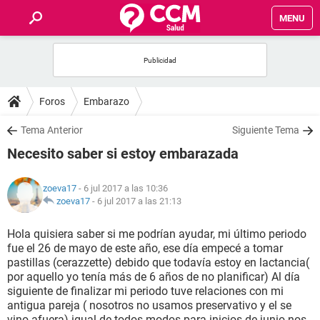
MENU
INICIO
FOROS
Foros
Embarazo
SALUD
Tema Anterior
Siguiente Tema
Necesito saber si estoy embarazada
FAMILIA
zoeva17
- 6 jul 2017 a las 10:36
NUTRICIÓN
zoeva17
-
6 jul 2017 a las 21:13
Hola quisiera saber si me podrían ayudar, mi último periodo
BIENESTAR
fue el 26 de mayo de este año, ese día empecé a tomar
pastillas (cerazzette) debido que todavía estoy en lactancia(
SEXUALIDAD
por aquello yo tenía más de 6 años de no planificar) Al día
siguiente de finalizar mi periodo tuve relaciones con mi
antigua pareja ( nosotros no usamos preservativo y el se
GLOSARIO
vino afuera) igual de todos modos para inicios de junio nos