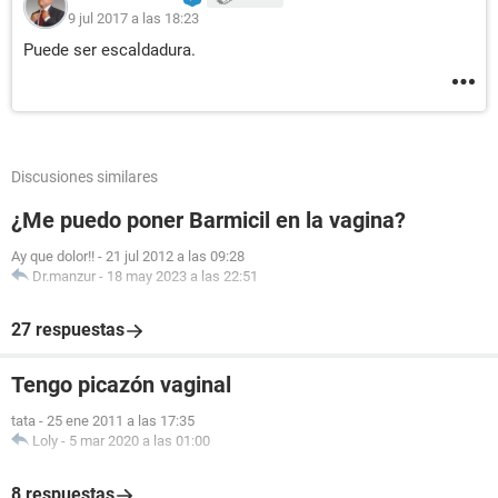
9 jul 2017 a las 18:23
Puede ser escaldadura.
Discusiones similares
¿Me puedo poner Barmicil en la vagina?
Ay que dolor!!
-
21 jul 2012 a las 09:28
Dr.manzur
-
18 may 2023 a las 22:51
27 respuestas
Tengo picazón vaginal
tata
-
25 ene 2011 a las 17:35
Loly
-
5 mar 2020 a las 01:00
8 respuestas