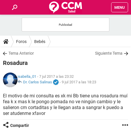
MENU
INICIO
FOROS
Foros
Bebés
SALUD
Tema Anterior
Siguiente Tema
Rosadura
FAMILIA
isabella_01
- 7 jul 2017 a las 23:32
NUTRICIÓN
Dr. Carlos Salinas
-
9 jul 2017 a las 18:23
El motivo de mi consulta es xk mi Bb tiene una rosadura muí
BIENESTAR
fea k x mas k le pongo pomada no ve ningún cambio y le
salieron cm cortaditas y le llegan asta a sangrar k puedo a
SEXUALIDAD
ser atudenme xfavor
Compartir
GLOSARIO