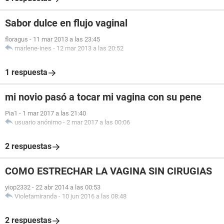
Sabor dulce en flujo vaginal
floragus
-
11 mar 2013 a las 23:45
marlene-ines
-
12 mar 2013 a las 20:52
1 respuesta
mi novio pasó a tocar mi vagina con su pene
Pia1
-
1 mar 2017 a las 21:40
usuario anónimo
-
2 mar 2017 a las 00:06
2 respuestas
COMO ESTRECHAR LA VAGINA SIN CIRUGIAS
yiop2332
-
22 abr 2014 a las 00:53
Violetamiranda
-
10 jun 2016 a las 08:48
2 respuestas