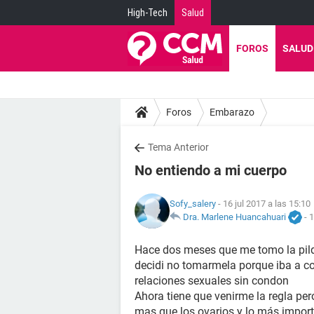
High-Tech
Salud
FOROS
SALUD
Foros
Embarazo
Tema Anterior
No entiendo a mi cuerpo
Sofy_salery
- 16 jul 2017 a las 15:10
Dra. Marlene Huancahuari
-
1
Hace dos meses que me tomo la pild
decidi no tomarmela porque iba a 
relaciones sexuales sin condon
Ahora tiene que venirme la regla per
mas que los ovarios y lo más impor