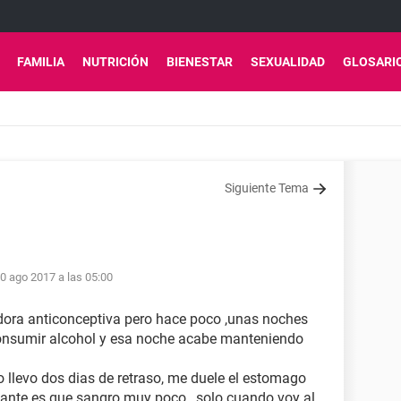
FAMILIA
NUTRICIÓN
BIENESTAR
SEXUALIDAD
GLOSARI
Siguiente Tema
0 ago 2017 a las 05:00
ora anticonceptiva pero hace poco ,unas noches
consumir alcohol y esa noche acabe manteniendo
o llevo dos dias de retraso, me duele el estomago
tante es que sangro muy poco , solo cuando voy al