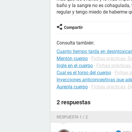
baño y la sangre no es cohagulada, t
regular y tengo miedo de haberme
Compartir
Consulta también:
Cuanto tiempo tarda en desintoxicar
Mentón cuerpo
-
Fichas prácticas -D
Ingle en el cuerpo
-
Fichas prácticas 
Cual es el torso del cuerpo
-
Fichas p
Inyecciones anticonceptivas que ad
Aureola cuerpo
-
Fichas prácticas -D
2 respuestas
RESPUESTA 1 / 2