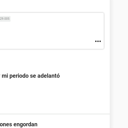
29.005
 mi periodo se adelantó
iones engordan