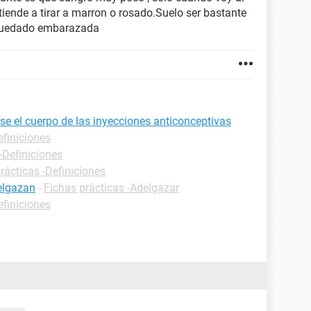
iende a tirar a marron o rosado.Suelo ser bastante
 quedado embarazada
se el cuerpo de las inyecciones anticonceptivas
efiniciones
-Definiciones
rácticas -Definiciones
elgazan
-
Fichas prácticas -Adelgazar
efiniciones