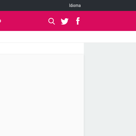
Idioma
O