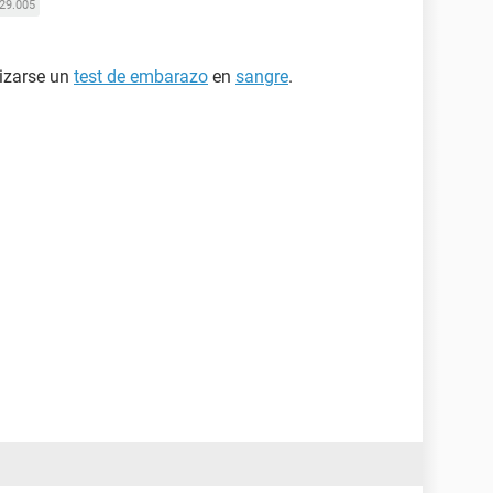
29.005
lizarse un
test de embarazo
en
sangre
.